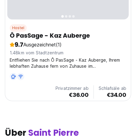
Hostel
Ô PasSage - Kaz Auberge
9.7
Ausgezeichnet
(1)
1.48km vom Stadtzentrum
Entfliehen Sie nach Ô PasSage - Kaz Auberge, Ihrem
lebhaften Zuhause fern von Zuhause im
wunderschönen Saint Pierre, Réunion! Dies ist nicht nur
ein Hostel; es ist ein Tor zum Paradies. In der 8 Bis Rue
Du Frère Denis gelegen, bieten wir eine gemütliche
Privatzimmer ab
Schlafsäle ab
und...
€36.00
€34.00
Über
Saint Pierre