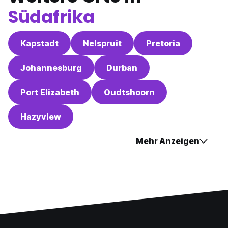
Südafrika
Kapstadt
Nelspruit
Pretoria
Johannesburg
Durban
Port Elizabeth
Oudtshoorn
Hazyview
Mehr Anzeigen