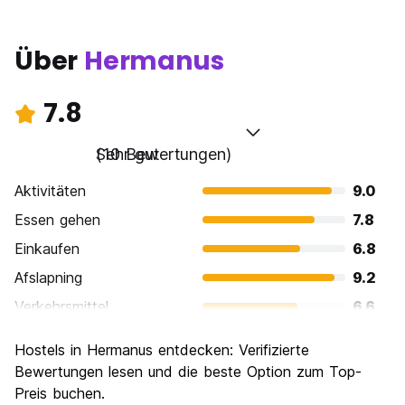
Über
Hermanus
7.8
Sehr gut
(10 Bewertungen)
Aktivitäten
9.0
Essen gehen
7.8
Einkaufen
6.8
Afslapning
9.2
Verkehrsmittel
6.6
Sehenswürdigkeiten
8.6
Hostels in Hermanus entdecken: Verifizierte
Kultur
6.4
Bewertungen lesen und die beste Option zum Top-
Nachtleben / Party
Preis buchen.
7.2