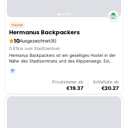
Hostel
Hermanus Backpackers
10
Ausgezeichnet
(8)
0.61km vom Stadtzentrum
Hermanus Backpackers ist ein geselliges Hostel in der
Nähe des Stadtzentrums und des Klippenwegs. Ein
Top-Spot für Abenteuer und Walbeobachtung, es ist
eine gemütliche Basis für Backpacker. (Auto-translated
from original language)
Privatzimmer ab
Schlafsäle ab
€19.37
€20.27