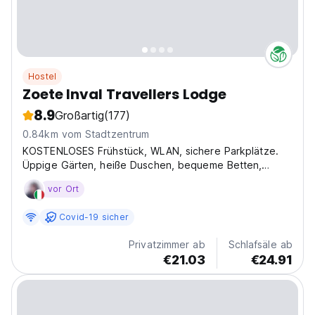
Hostel
Zoete Inval Travellers Lodge
8.9
Großartig
(177)
0.84km vom Stadtzentrum
KOSTENLOSES Frühstück, WLAN, sichere Parkplätze.
Üppige Gärten, heiße Duschen, bequeme Betten,
gemütliche Kaminbibliothek, sonnige Terrasse mit
vor Ort
Whirlpool, schattiger sprudelnder Wasserfall im
Innenhof, Gästeküche, Grillplatz, freundlicher Service
Covid-19 sicher
Privatzimmer ab
Schlafsäle ab
€21.03
€24.91