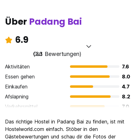
Über
Padang Bai
6.9
Gut
(33 Bewertungen)
Aktivitäten
7.6
Essen gehen
8.0
Einkaufen
4.7
Afslapning
8.2
Verkehrsmittel
7.0
Sehenswürdigkeiten
6.3
Das richtige Hostel in Padang Bai zu finden, ist mit
Kultur
6.7
Hostelworld.com einfach. Stöber in den
Nachtleben / Party
Gästebewertungen und schau dir die Fotos der
5.2