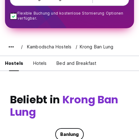
Flexible Buchung und kostenlose Stornierung Optionen
verfügbar.
Kambodscha Hostels
Krong Ban Lung
Hostels
Hotels
Bed and Breakfast
Beliebt in
Krong Ban
Lung
Banlung