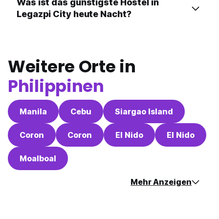
Was ist das günstigste Hostel in
Legazpi City heute Nacht?
Weitere Orte in
Philippinen
Manila
Cebu
Siargao Island
Coron
Coron
El Nido
El Nido
Moalboal
Mehr Anzeigen