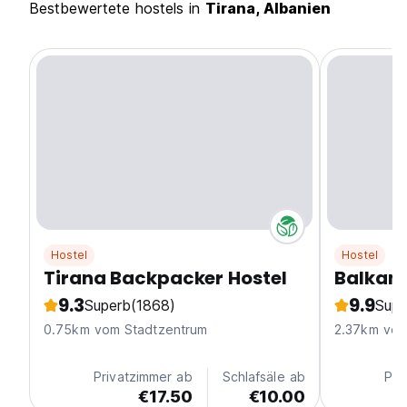
Bestbewertete hostels in
Tirana, Albanien
Hostel
Hostel
Tirana Backpacker Hostel
Balkan 
9.3
9.9
Superb
(1868)
Supe
0.75km vom Stadtzentrum
2.37km vom
Privatzimmer ab
Schlafsäle ab
Pri
€17.50
€10.00