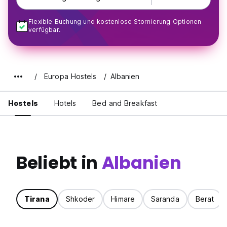
Flexible Buchung und kostenlose Stornierung Optionen
verfügbar.
Europa Hostels
Albanien
Hostels
Hotels
Bed and Breakfast
Beliebt in
Albanien
Tirana
Shkoder
Himare
Saranda
Berat