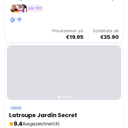
perfect for relaxing and socializing. Enjoy a delicious
vor Ort
breakfast served from 7.00 to 10.00 to start your day
right. We look forward to making your...
Privatzimmer ab
Schlafsäle ab
€19.95
€35.90
Hotel
Latroupe Jardin Secret
9.4
Ausgezeichnet
(4)