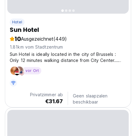
Hotel
Sun Hotel
10
Ausgezeichnet
(449)
1.81km vom Stadtzentrum
Sun Hotel is ideally located in the city of Brussels :
Only 12 minutes walking distance from City Center...
Only 15 minutes walking distance from the European
vor Ort
parliment. And 2 minutes walking distance from Louise
Avenue, a shopping area with cinema, club,...
Privatzimmer ab
Geen slaapzalen
€31.67
beschikbaar