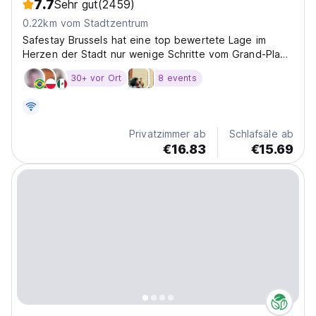
7.7
Sehr gut
(2459)
0.22km vom Stadtzentrum
Safestay Brussels hat eine top bewertete Lage im
Herzen der Stadt nur wenige Schritte vom Grand-Place
und m entfernt.
30+ vor Ort
8 events
Privatzimmer ab
Schlafsäle ab
€16.83
€15.69