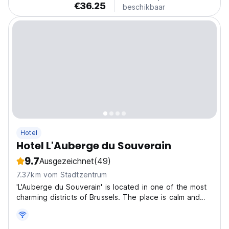
€36.25
beschikbaar
Hotel
Hotel L'Auberge du Souverain
9.7
Ausgezeichnet
(49)
7.37km vom Stadtzentrum
'L'Auberge du Souverain' is located in one of the most
charming districts of Brussels. The place is calm and
offers an open view on a green area with ponds; if you
are looking for an authentic atmosphere don't hesitate
to come as charm is guaranteed. This...