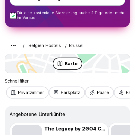
Für eine kostenlose Stornierung buche 2 Tage oder mehr
im Voraus
Belgien Hostels
Brüssel
Karte
Schnellfilter
Privatzimmer
Parkplatz
Paare
Fami
Angebotene Unterkünfte
The Legacy by 2GO4 City Center