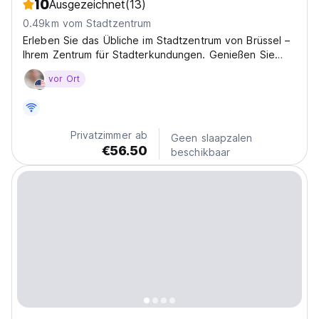
10
Ausgezeichnet
(13)
0.49km vom Stadtzentrum
Erleben Sie das Übliche im Stadtzentrum von Brüssel –
Ihrem Zentrum für Stadterkundungen. Genießen Sie
Köstlichkeiten aus der Region im The U und
vor Ort
entspannen Sie sich in unseren gemütlichen Zimmern,
wobei Sie auf Ihren Komfort und Ihre ökologischen
Auswirkungen...
Privatzimmer ab
Geen slaapzalen
€56.50
beschikbaar