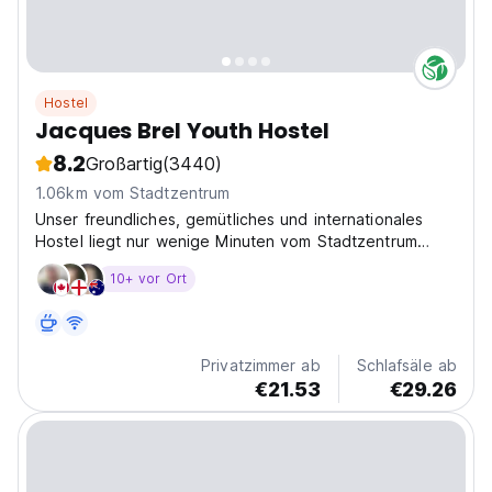
Hostel
Jacques Brel Youth Hostel
8.2
Großartig
(3440)
1.06km vom Stadtzentrum
Unser freundliches, gemütliches und internationales
Hostel liegt nur wenige Minuten vom Stadtzentrum
entfernt. Frühstück und Internet sind im Preis
10+ vor Ort
inbegriffen. Wir verfügen über eine Gästeküche.
Privatzimmer ab
Schlafsäle ab
€21.53
€29.26