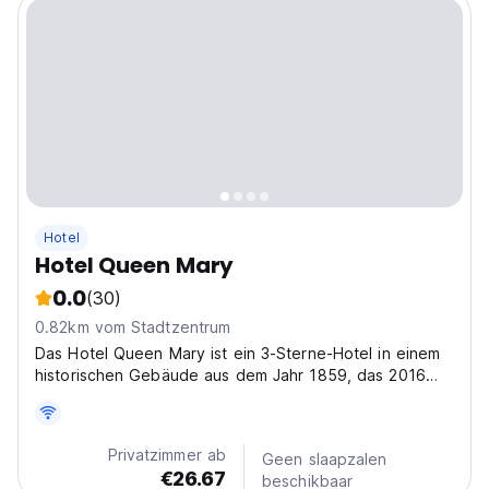
Hotel
Hotel Queen Mary
0.0
(30)
0.82km vom Stadtzentrum
Das Hotel Queen Mary ist ein 3-Sterne-Hotel in einem
historischen Gebäude aus dem Jahr 1859, das 2016
komplett renoviert wurde. Es befindet sich in einem
ruhigen Viertel im Zentrum von Brüssel, nur 10
Gehminuten vom Grand-Place und der Manneken Pis
Privatzimmer ab
Geen slaapzalen
Statue...
€26.67
beschikbaar