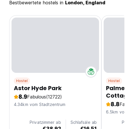
Bestbewertete hostels in
London, England
Hostel
Hostel
Astor Hyde Park
Palmers
Cottag
8.9
Fabulous
(12722)
8.8
Fabu
4.34km vom Stadtzentrum
6.5km vom 
Privatzimmer ab
Schlafsäle ab
Pri
€38.92
€16.51