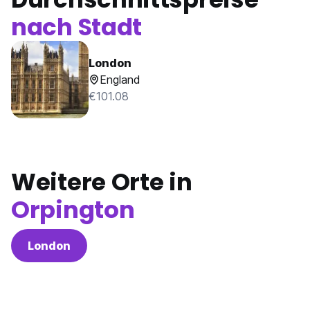
nach Stadt
London
England
€101.08
Weitere Orte in
Orpington
London