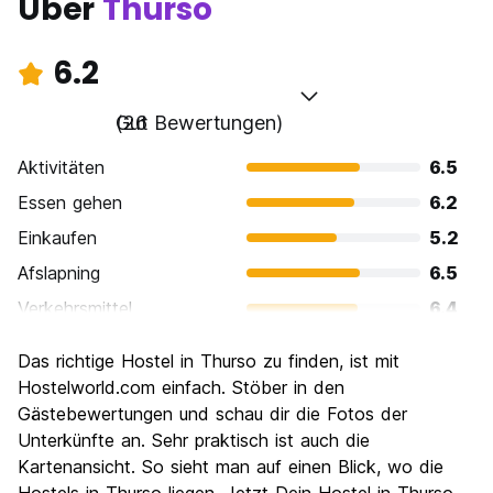
Über
Thurso
6.2
Gut
(26 Bewertungen)
Aktivitäten
6.5
Essen gehen
6.2
Einkaufen
5.2
Afslapning
6.5
Verkehrsmittel
6.4
Sehenswürdigkeiten
7.1
Das richtige Hostel in Thurso zu finden, ist mit
Kultur
5.9
Hostelworld.com einfach. Stöber in den
Nachtleben / Party
Gästebewertungen und schau dir die Fotos der
4.9
Unterkünfte an. Sehr praktisch ist auch die
Preis-Leistungsverhältnis
6.7
Kartenansicht. So sieht man auf einen Blick, wo die