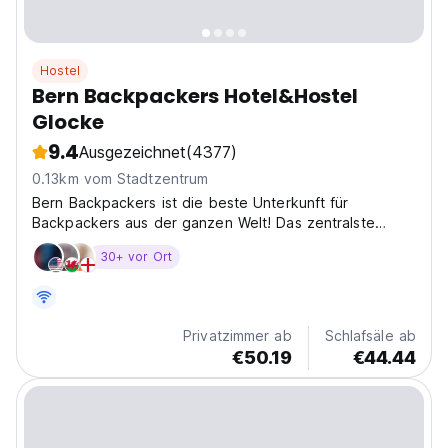
Hostel
Bern Backpackers Hotel&Hostel
Glocke
9.4
Ausgezeichnet
(4377)
0.13km vom Stadtzentrum
Bern Backpackers ist die beste Unterkunft für
Backpackers aus der ganzen Welt! Das zentralste
Budget-Hotel von Bern Die jugendliche Herberge für
30+ vor Ort
junge und junggebliebene Traveller Tolle Lage mitten
in der Altstadt 10 Min. zu Fuss vom Bahnhof Alle
Zimmer NICHTRAUCHER...
Privatzimmer ab
Schlafsäle ab
€50.19
€44.44