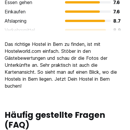
Essen gehen
7.6
Einkaufen
7.6
Afslapning
8.7
Verkehrsmittel
8.9
Sehenswürdigkeiten
8.8
Das richtige Hostel in Bern zu finden, ist mit
Kultur
8.8
Hostelworld.com einfach. Stöber in den
Nachtleben / Party
Gästebewertungen und schau dir die Fotos der
7.2
Unterkünfte an. Sehr praktisch ist auch die
Preis-Leistungsverhältnis
6.7
Kartenansicht. So sieht man auf einen Blick, wo die
Hostels in Bern liegen. Jetzt Dein Hostel in Bern
buchen!
Häufig gestellte Fragen
(FAQ)