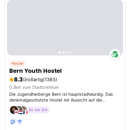
Hostel
Bern Youth Hostel
8.3
Großartig
(1385)
0.3km vom Stadtzentrum
Die Jugendherberge Bern ist hauptstadtwürdig. Das
denkmalgeschützte Hostel mit Aussicht auf die
Aareschlaufe überzeugt seit März 2018 zudem mit
5+ vor Ort
einem hellen Erweiterungsbau mit Seminarräumen und
einen Gartensitzplatz. Wie bisher werden Sie am
Mittagstisch...