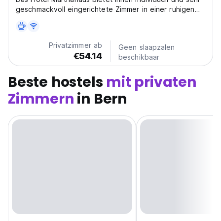
geschmackvoll eingerichtete Zimmer in einer ruhigen
Wohngegend von Bern, nahe dem Zentrum, der
Altstadt, dem Hauptbahnhof, der BEA-Expo, dem Stade
de Suisse und der Postfinance-Arena. Eine
Privatzimmer ab
Geen slaapzalen
Gästeküche,...
€54.14
beschikbaar
Beste hostels
mit privaten
Zimmern
in Bern