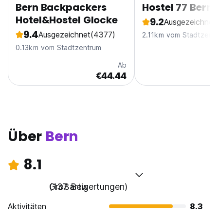
Bern Backpackers
Hostel 77 Bern
Hotel&Hostel Glocke
9.2
Ausgezeichnet
9.4
Ausgezeichnet
(4377)
2.11km vom Stadtzent
0.13km vom Stadtzentrum
Ab
€44.44
Über
Bern
8.1
Großartig
(137 Bewertungen)
Aktivitäten
8.3