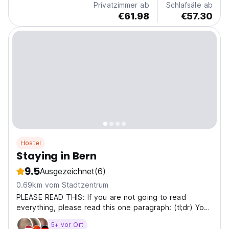
Privatzimmer ab
Schlafsäle ab
€61.98
€57.30
Hostel
Staying in Bern
9.5
Ausgezeichnet
(6)
0.69km vom Stadtzentrum
PLEASE READ THIS: If you are not going to read
everything, please read this one paragraph: (tl;dr) You
can't just book and show up - please contact us first to
5+ vor Ort
confirm availability. A booking alone doesn't guarantee