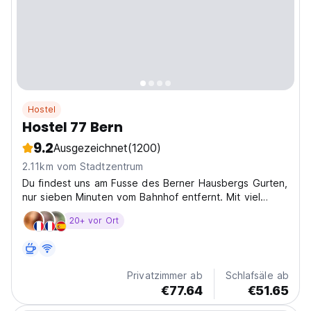
Hostel
Hostel 77 Bern
9.2
Ausgezeichnet
(1200)
2.11km vom Stadtzentrum
Du findest uns am Fusse des Berner Hausbergs Gurten,
nur sieben Minuten vom Bahnhof entfernt. Mit viel
Herzblut haben wir im Personalhaus eines ehemaligen
20+ vor Ort
Spitals ein gemütliches Hostel für Gäste aus aller Welt
eingerichtet. Bei uns startest du den Tag mit...
Privatzimmer ab
Schlafsäle ab
€77.64
€51.65