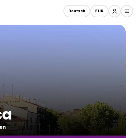
Deutsch
EUR
ca
ien