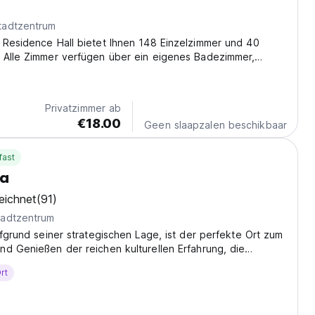
tadtzentrum
 Residence Hall bietet Ihnen 148 Einzelzimmer und 40
 Alle Zimmer verfügen über ein eigenes Badezimmer,
ung und Klimaanlage, Computerverbindung mit
g, Fernsehantenne und Satellitenempfänger.
Privatzimmer ab
€18.00
Geen slaapzalen beschikbaar
fast
ia
eichnet
(91)
adtzentrum
ufgrund seiner strategischen Lage, ist der perfekte Ort zum
d Genießen der reichen kulturellen Erfahrung, die
ieten hat.
rt