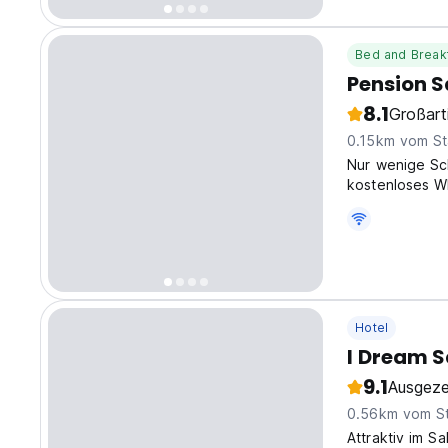
Bed and Break
Pension 
8.1
Großart
0.15km vom St
Nur wenige Sc
kostenloses W
verfügbar. Eng
Hotel
I Dream 
9.1
Ausgeze
0.56km vom S
Attraktiv im S