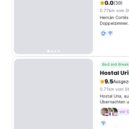
0.0
(39)
0.77km vom S
Hernán Cortés
Doppelzimmer.
Telefon, Heiz
Internetzugan
Bed and Break
Hostal Ur
9.5
Ausgez
0.71km vom St
Hostal Uria, a
Übernachten un
Salamanca zu b
vor O