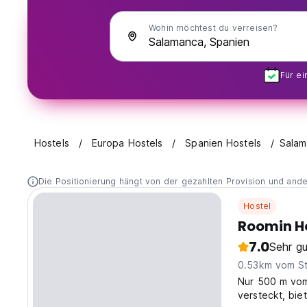
Wohin möchtest du verreisen?
Für e
Hostels
Europa Hostels
Spanien Hostels
Salam
Die Positionierung hängt von der gezahlten Provision und and
Hostel
Roomin H
7.0
Sehr gu
0.53km vom S
Nur 500 m vom
versteckt, bie