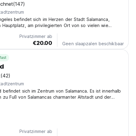
ichnet
(147)
tadtzentrum
ngeles befindet sich im Herzen der Stadt Salamanca,
Hauptplatz, am privilegierten Ort von so vielen wie
nd sehr nahe an den Kathedralen, dem Haus der Muscheln,
Privatzimmer ab
ersität usw. In unserer Rente, wo werden...
€20.00
Geen slaapzalen beschikbaar
fast
ud
t
(42)
tadtzentrum
 befindet sich im Zentrum von Salamanca. Es ist innerhalb
n zu Fuß von Salamancas charmanter Altstadt und der
ersität.
Privatzimmer ab