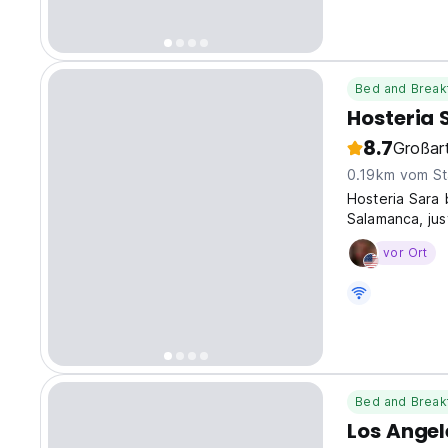
Bed and Break
Hosteria
8.7
Großart
0.19km vom St
Hosteria Sara 
Salamanca, ju
conveniently l
vor Ort
also just 3 mi
Bed and Break
Los Angel