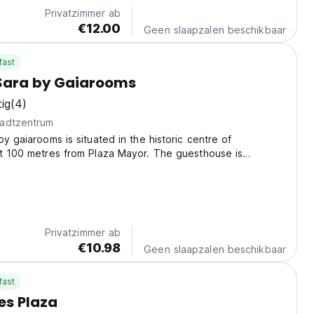
Privatzimmer ab
€12.00
Geen slaapzalen beschikbaar
fast
 Sara by Gaiarooms
ig
(4)
adtzentrum
by gaiarooms is situated in the historic centre of
st 100 metres from Plaza Mayor. The guesthouse is
ocated within a 1-minute walk of The House of Shells. It is
nutes from both the old and new Salamanca...
Privatzimmer ab
€10.98
Geen slaapzalen beschikbaar
fast
es Plaza