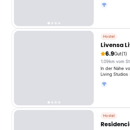
Hostel
Livensa 
6.9
Gut
(1)
1.09km vom St
In der Nähe v
Living Studios
Studenten und
original langu
Hostel
Residenci