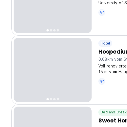
University of 
Hotel
Hospediu
0.08km vom S
Voll renoviert
15 m vom Haupt
kostenloses G
Bed and Break
Sweet H