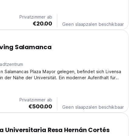
Privatzimmer ab
€20.00
Geen slaapzalen beschikbaar
Living Salamanca
adtzentrum
on Salamancas Plaza Mayor gelegen, befindet sich Livensa
 in der Nähe der Universität. Ein moderner Aufenthalt für
 Reisende, die Salamanca erkunden. (Auto-translated from
age)
Privatzimmer ab
€500.00
Geen slaapzalen beschikbaar
a Universitaria Resa Hernán Cortés