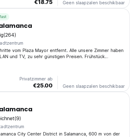
€18.75
Geen slaapzalen beschikbaar
fast
Salamanca
ig
(264)
adtzentrum
hritte vom Plaza Mayor entfernt. Alle unsere Zimmer haben
LAN und TV, zu sehr günstigen Preisen. Frühstück
lisch gesprochen.
Privatzimmer ab
€25.00
Geen slaapzalen beschikbaar
Salamanca
ichnet
(9)
tadtzentrum
alamanca City Center District in Salamanca, 600 m von der