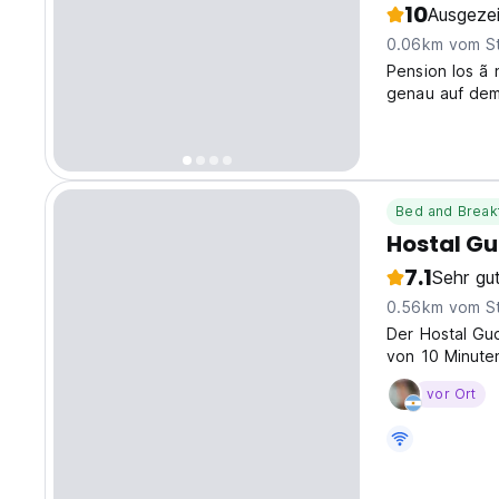
10
Ausgeze
0.06km vom S
Pension los ã 
genau auf dem 
haben. Wir si
der alten Univ
Bed and Break
Hostal G
7.1
Sehr gu
0.56km vom S
Der Hostal Gud
von 10 Minute
berühmten Univ
vor Ort