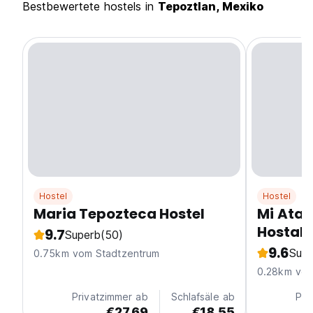
Bestbewertete hostels in
Tepoztlan, Mexiko
Hostel
Hostel
Maria Tepozteca Hostel
Mi Atar
Hostal
9.7
Superb
(50)
9.6
Supe
0.75km vom Stadtzentrum
0.28km vom
Privatzimmer ab
Schlafsäle ab
Pri
€27.69
€18.55