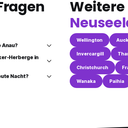
 Fragen
Weitere 
Neusee
Wellington
Auck
e Anau?
Invercargill
Tha
ker-Herberge in
Christchurch
Fr
eute Nacht?
Wanaka
Paihia