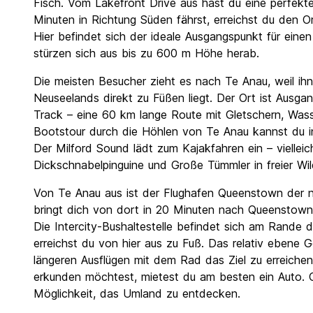
Fisch. Vom Lakefront Drive aus hast du eine perfekt
Minuten in Richtung Süden fährst, erreichst du den 
Hier befindet sich der ideale Ausgangspunkt für eine
stürzen sich aus bis zu 600 m Höhe herab.
Die meisten Besucher zieht es nach Te Anau, weil ih
Neuseelands direkt zu Füßen liegt. Der Ort ist Ausga
Track – eine 60 km lange Route mit Gletschern, Wass
Bootstour durch die Höhlen von Te Anau kannst du i
Der Milford Sound lädt zum Kajakfahren ein – viellei
Dickschnabelpinguine und Große Tümmler in freier W
Von Te Anau aus ist der Flughafen Queenstown der nä
bringt dich von dort in 20 Minuten nach Queenstown
Die Intercity-Bushaltestelle befindet sich am Rande 
erreichst du von hier aus zu Fuß. Das relativ ebene 
längeren Ausflügen mit dem Rad das Ziel zu erreich
erkunden möchtest, mietest du am besten ein Auto. O
Möglichkeit, das Umland zu entdecken.