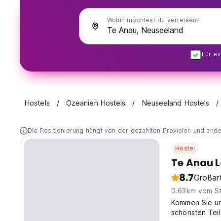
Wohin möchtest du verreisen?
Für e
Hostels
Ozeanien Hostels
Neuseeland Hostels
Die Positionierung hängt von der gezahlten Provision und and
Hostel
Te Anau 
8.7
Großart
0.63km vom S
Kommen Sie un
schönsten Tei