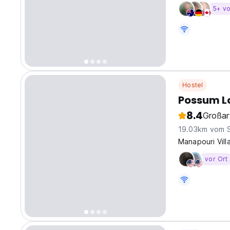
5+ vo
Hostel
Possum L
8.4
Großar
19.03km vom 
Manapouri Vill
vor Ort