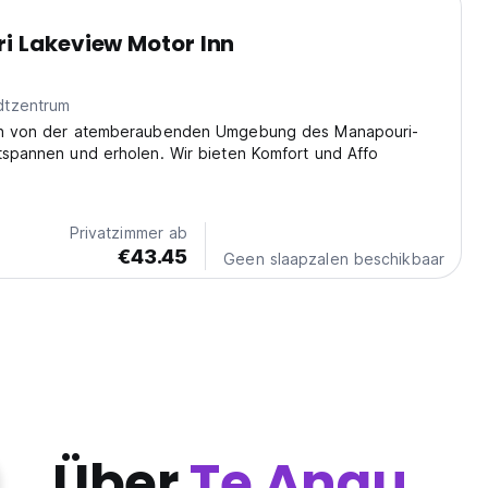
i Lakeview Motor Inn
dtzentrum
ch von der atemberaubenden Umgebung des Manapouri-
tspannen und erholen. Wir bieten Komfort und Affo
Privatzimmer ab
€43.45
Geen slaapzalen beschikbaar
Über
Te Anau