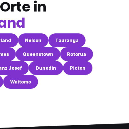
Orte in
land
land
Nelson
Tauranga
mes
Queenstown
Rotorua
anz Josef
Dunedin
Picton
Waitomo