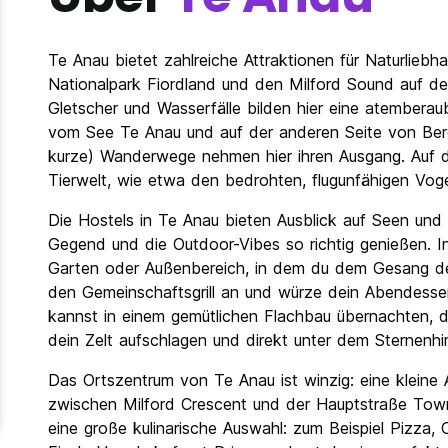
Te Anau bietet zahlreiche Attraktionen für Naturliebh
Nationalpark Fiordland und den Milford Sound auf d
Gletscher und Wasserfälle bilden hier eine atemberaub
vom See Te Anau und auf der anderen Seite von Berg
kurze) Wanderwege nehmen hier ihren Ausgang. Auf d
Tierwelt, wie etwa den bedrohten, flugunfähigen Vog
Die Hostels in Te Anau bieten Ausblick auf Seen und 
Gegend und die Outdoor-Vibes so richtig genießen. I
Garten oder Außenbereich, in dem du dem Gesang der
den Gemeinschaftsgrill an und würze dein Abendesse
kannst in einem gemütlichen Flachbau übernachten, d
dein Zelt aufschlagen und direkt unter dem Sternenhi
Das Ortszentrum von Te Anau ist winzig: eine klein
zwischen Milford Crescent und der Hauptstraße Tow
eine große kulinarische Auswahl: zum Beispiel Pizza, 