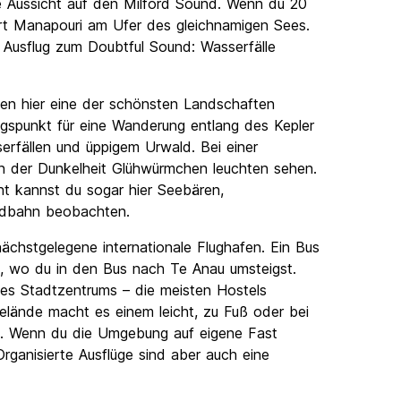
e Aussicht auf den Milford Sound. Wenn du 20
Ort Manapouri am Ufer des gleichnamigen Sees.
n Ausflug zum Doubtful Sound: Wasserfälle
nen hier eine der schönsten Landschaften
ngspunkt für eine Wanderung entlang des Kepler
erfällen und üppigem Urwald. Bei einer
n der Dunkelheit Glühwürmchen leuchten sehen.
cht kannst du sogar hier Seebären,
ildbahn beobachten.
chstgelegene internationale Flughafen. Ein Bus
, wo du in den Bus nach Te Anau umsteigst.
des Stadtzentrums – die meisten Hostels
Gelände macht es einem leicht, zu Fuß oder bei
en. Wenn du die Umgebung auf eigene Fast
rganisierte Ausflüge sind aber auch eine