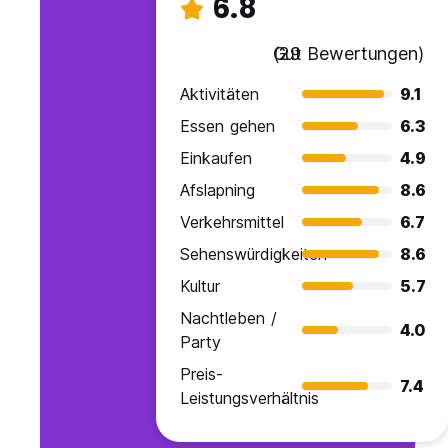
6.8
Gut
(29 Bewertungen)
Aktivitäten
9.1
Essen gehen
6.3
Einkaufen
4.9
Afslapning
8.6
Verkehrsmittel
6.7
Sehenswürdigkeiten
8.6
Kultur
5.7
Nachtleben /
4.0
Party
Preis-
7.4
Leistungsverhältnis