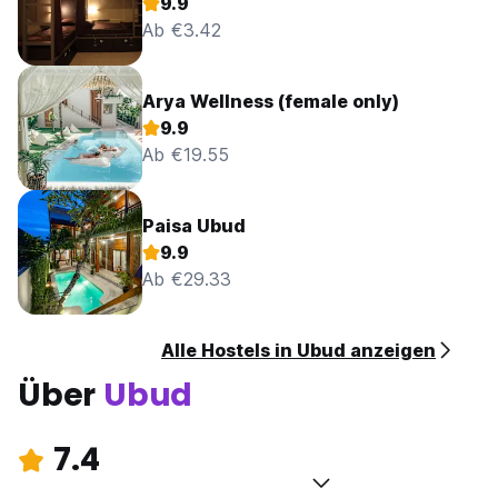
9.9
Ab €3.42
Arya Wellness (female only)
9.9
Ab €19.55
Paisa Ubud
9.9
Ab €29.33
Alle Hostels in Ubud anzeigen
Über
Ubud
7.4