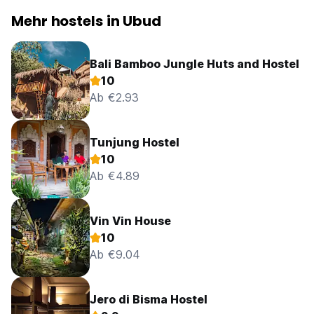
Mehr hostels in Ubud
Bali Bamboo Jungle Huts and Hostel
10
Ab €2.93
Tunjung Hostel
10
Ab €4.89
Vin Vin House
10
Ab €9.04
Jero di Bisma Hostel