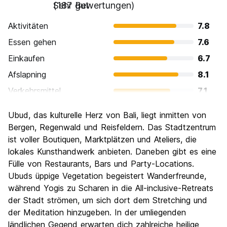
Sehr gut
(187 Bewertungen)
Aktivitäten
7.8
Essen gehen
7.6
Einkaufen
6.7
Afslapning
8.1
Verkehrsmittel
7.1
Sehenswürdigkeiten
7.1
Ubud, das kulturelle Herz von Bali, liegt inmitten von
Kultur
7.7
Bergen, Regenwald und Reisfeldern. Das Stadtzentrum
Nachtleben / Party
ist voller Boutiquen, Marktplätzen und Ateliers, die
6.3
lokales Kunsthandwerk anbieten. Daneben gibt es eine
Preis-Leistungsverhältnis
7.8
Fülle von Restaurants, Bars und Party-Locations.
Ubuds üppige Vegetation begeistert Wanderfreunde,
während Yogis zu Scharen in die All-inclusive-Retreats
der Stadt strömen, um sich dort dem Stretching und
der Meditation hinzugeben. In der umliegenden
ländlichen Gegend erwarten dich zahlreiche heilige