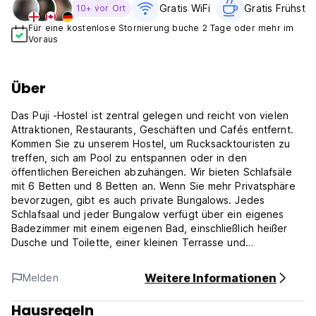
Gratis WiFi
Gratis Frühstü
10+ vor Ort
Für eine kostenlose Stornierung buche 2 Tage oder mehr im
Voraus
Über
Das Puji -Hostel ist zentral gelegen und reicht von vielen
Attraktionen, Restaurants, Geschäften und Cafés entfernt.
Kommen Sie zu unserem Hostel, um Rucksacktouristen zu
treffen, sich am Pool zu entspannen oder in den
öffentlichen Bereichen abzuhängen. Wir bieten Schlafsäle
mit 6 Betten und 8 Betten an. Wenn Sie mehr Privatsphäre
bevorzugen, gibt es auch private Bungalows. Jedes
Schlafsaal und jeder Bungalow verfügt über ein eigenes
Badezimmer mit einem eigenen Bad, einschließlich heißer
Dusche und Toilette, einer kleinen Terrasse und
Klimaanlage. Unser Gast bekommt kostenloses Frühstück.
Weitere Informationen
Melden
Sie werden von unseren freundlichen und sachkundigen
Mitarbeitern begrüßt, die Ihnen während Ihres Aufenthalts in
Hausregeln
Ubud bei Touren oder Transportbuchungen helfen können.