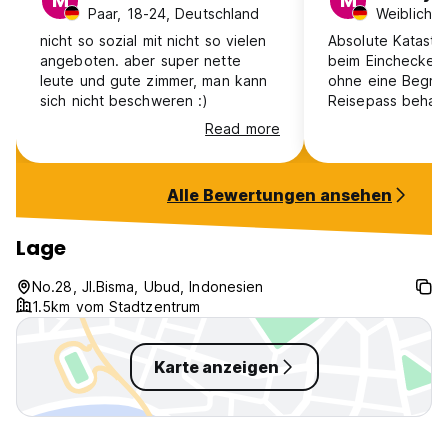
M
M
Paar, 18-24, Deutschland
nicht so sozial mit nicht so vielen
Absolute Katastr
angeboten. aber super nette
beim Einchecken, 
leute und gute zimmer, man kann
ohne eine Begrü
sich nicht beschweren :)
Reisepass behalt
Zimmer funktionie
Read more
Frühstück hieß es
Bananenpancake
mehrere Optione
Alle Bewertungen ansehen
Die Tage darauf 
der Fall. Gewarte
Frühstück an die
Lage
Betten quietschi
Bewegung hört u
No.28, Jl.Bisma, Ubud, Indonesien
man unten liegt. 
1.5km vom Stadtzentrum
Verständnis oder 
mega krank war
Karte anzeigen