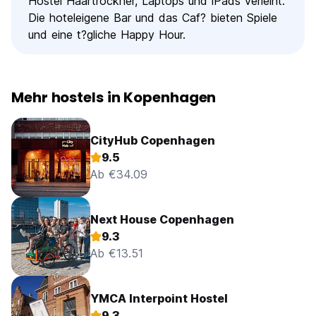
Hostel Haartrockner, Laptops und iPads verleiht.
Die hoteleigene Bar und das Caf? bieten Spiele
und eine t?gliche Happy Hour.
Mehr hostels in Kopenhagen
CityHub Copenhagen
9.5
Ab €34.09
Next House Copenhagen
9.3
Ab €13.51
YMCA Interpoint Hostel
9.3