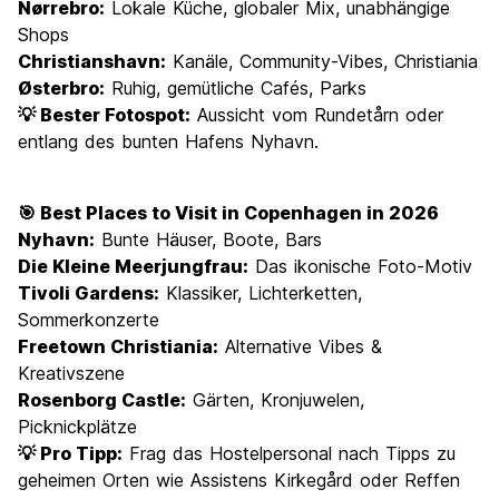
Nørrebro:
Lokale Küche, globaler Mix, unabhängige
Shops
Christianshavn:
Kanäle, Community-Vibes, Christiania
Østerbro:
Ruhig, gemütliche Cafés, Parks
💡 Bester Fotospot:
Aussicht vom Rundetårn oder
entlang des bunten Hafens Nyhavn.
🎯 Best Places to Visit in Copenhagen in 2026
Nyhavn:
Bunte Häuser, Boote, Bars
Die Kleine Meerjungfrau:
Das ikonische Foto-Motiv
Tivoli Gardens:
Klassiker, Lichterketten,
Sommerkonzerte
Freetown Christiania:
Alternative Vibes &
Kreativszene
Rosenborg Castle:
Gärten, Kronjuwelen,
Picknickplätze
💡 Pro Tipp:
Frag das Hostelpersonal nach Tipps zu
geheimen Orten wie Assistens Kirkegård oder Reffen