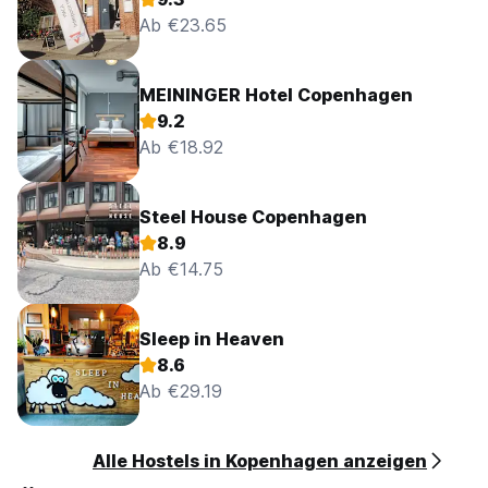
Ab €23.65
MEININGER Hotel Copenhagen
9.2
Ab €18.92
Steel House Copenhagen
8.9
Ab €14.75
Sleep in Heaven
8.6
Ab €29.19
Alle Hostels in Kopenhagen anzeigen