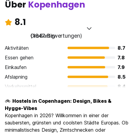
Über
Kopenhagen
8.1
Großartig
(1847 Bewertungen)
Aktivitäten
8.7
Essen gehen
7.8
Einkaufen
7.9
Afslapning
8.5
Verkehrsmittel
8.4
Sehenswürdigkeiten
8.8
🚲
Hostels in Copenhagen: Design, Bikes &
Kultur
8.9
Hygge-Vibes
Nachtleben / Party
Kopenhagen in 2026? Willkommen in einer der
7.9
saubersten, grünsten und coolsten Städte Europas. Ob
Preis-Leistungsverhältnis
6.4
minimalistisches Design, Zimtschnecken oder