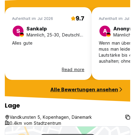
Monat bei uns bleiben? Kommen Sie also zu unserem
warmen Zuhause und einladende Mitarbeiter! (Auto-
translated from original language)
9.7
Aufenthalt im Jul 2026
Aufenthalt im Jul 2
Sankalp
Anonym
S
A
Männlich, 25-30, Deutschland
Männlich, 
Alles gute
Wenn man über ei
muss man leider 
Lautstärke bis 4
aushalten; ohne 
entsprechenden n
Read more
top. Preis top.
Alle Bewertungen ansehen
Lage
Vandkunsten 5, Kopenhagen, Dänemark
0.4km vom Stadtzentrum