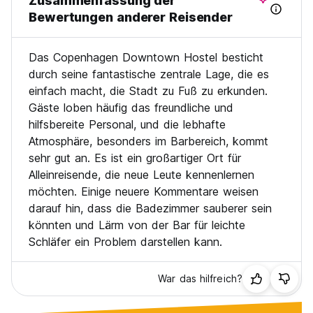
Zusammenfassung der
Wir haben 83 Zimmer für jedes Budget. Es gibt private
Bewertungen anderer Reisender
Räume für einzelne, zwei oder doppelte Belegungen oder
gemeinsame Schlafsäle für 4 bis 12 Personen sowie
Schlafsäle nur für Frauen und unsere neuen Kapseln!
Das Copenhagen Downtown Hostel besticht
durch seine fantastische zentrale Lage, die es
Alle unsere privaten Zimmer verfügen über eigene
einfach macht, die Stadt zu Fuß zu erkunden.
Badezimmer, und alle Schlafsäle haben neu renovierte
Gäste loben häufig das freundliche und
Badezimmer. Alle Zimmer verfügen über individuelle Power
Sockets, persönliche Lesen und Spiegel, und die meisten
hilfsbereite Personal, und die lebhafte
Schlafsäle haben Waschbecken und Haartrockner. Sie
Atmosphäre, besonders im Barbereich, kommt
können gerne die dedizierten Schließfächer unter Ihrem
sehr gut an. Es ist ein großartiger Ort für
Bett verwenden. Alle Schlafsäle haben sie - Sie können ein
Alleinreisende, die neue Leute kennenlernen
Vorhängeschloss mitbringen oder eine in der Rezeption
möchten. Einige neuere Kommentare weisen
kaufen. Vor und nach dem Check-in und nach außen können
Sie große Schließfächer in unserem Gepäckraum mieten
darauf hin, dass die Badezimmer sauberer sein
(kleine Gebühr)
könnten und Lärm von der Bar für leichte
Schläfer ein Problem darstellen kann.
Alle privaten Zimmer überblicken den Vandkunsten -Platz
mit einem Wasserbrunnen von 1910, einem städtischen
Juwel.
War das hilfreich?
Wussten Sie, dass Gäste aus mehr als 40 Ländern jeden