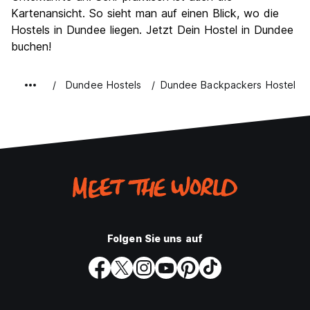
Preis-Leistungsverhältnis
7.3
Kartenansicht. So sieht man auf einen Blick, wo die
Hostels in Dundee liegen. Jetzt Dein Hostel in Dundee
buchen!
Dundee Hostels
Dundee Backpackers Hostel
Folgen Sie uns auf