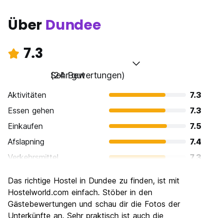
Wir akzeptieren alle wichtigen Kredit-/Debitkarten.
Kartengebühren für Nicht-Europäische
Über
Dundee
Wirtschaftsgebietsbewohner und
Geschäfts-/Unternehmenskonten
Unter? 25.00 -? 0,50
7.3
Über? 25,00 - 3% der Gesamt
'''' Nicht erstattungsfähige Buchungen werden innerhalb von
Sehr gut
(24 Bewertungen)
24 Stunden nach der von der Buchung vorgenommenen
und angegebenen Buchung nicht berechnet!
Aktivitäten
7.3
Bitte scrollen Sie nach unten und lesen Sie ' Hausregeln
Essen gehen
7.3
anzeigen ', bevor Sie mit uns buchen (Auto-translated from
Einkaufen
7.5
original language)
Afslapning
7.4
Verkehrsmittel
7.3
Sehenswürdigkeiten
7.4
Das richtige Hostel in Dundee zu finden, ist mit
Kultur
7.8
Hostelworld.com einfach. Stöber in den
Nachtleben / Party
Gästebewertungen und schau dir die Fotos der
6.7
Unterkünfte an. Sehr praktisch ist auch die