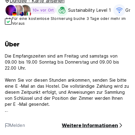
Dundee · Karte ansehen
Sustainability Level 1
Grat
10+ vor Ort
Für eine kostenlose Stornierung buche 3 Tage oder mehr im
Voraus
Über
Die Empfangszeiten sind am Freitag und samstags von
09.00 bis 19.00 Sonntag bis Donnerstag und 09.00 bis
22.00 Uhr.
Wenn Sie vor diesen Stunden ankommen, senden Sie bitte
eine E -Mail an das Hostel. Die vollständige Zahlung wird zu
diesem Zeitpunkt erfolgt, und Anweisungen zur Sammlung
von Schlüssel und der Position der Zimmer werden Ihnen
per E -Mail gesendet.
Wenn Ihre Karte abgelehnt wird, wird Ihre Buchung storniert.
Wir haben eine 48 -stündige Stornierungsrichtlinie, wenn Sie
Weitere Informationen
Melden
stornieren möchten.