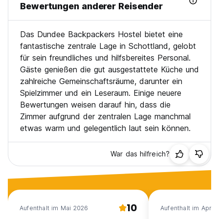
' Beste Lage in der Stadt
Bewertungen anderer Reisender
' Die Empfangszeiten sind am Freitag und samstags von
09.00 - 19.00 Sonntag bis Donnerstag und 09.00 - 22.00.
' 24-Stunden-Kartenzugriff
Das Dundee Backpackers Hostel bietet eine
' Kostenloses WLAN nur in Gemeinschaftsbereichen
fantastische zentrale Lage in Schottland, gelobt
erhältlich (kein WLAN in Räumen)
für sein freundliches und hilfsbereites Personal.
' Fernseher nur im gemeinsamen Bereich erhältlich (kein
Gäste genießen die gut ausgestattete Küche und
Fernseher in Zimmern)
' Kostenloser Tee und Kaffee in einer gemeinsamen Küche
zahlreiche Gemeinschaftsräume, darunter ein
Spielzimmer und ein Leseraum. Einige neuere
Doppelzimmer haben ein großes Bett für 2 Personen.
Bewertungen weisen darauf hin, dass die
Zwillingszimmer haben 2 Einzelbetten.
Zimmer aufgrund der zentralen Lage manchmal
Familienzimmer verfügt über 1 Doppelbett und 2
etwas warm und gelegentlich laut sein können.
Einzelbetten.
Alle unsere Schlafsäle sind gemischtes Geschlecht.
Nur Zimmer mit eigenem Bad haben ein eigenes Bad. Die
War das hilfreich?
anderen Räume haben Zugang zu mehreren gemeinsamen
Badezimmern, die sich über das Hostel verteilten.
Jeder unserer Zimmer ist unterschiedlich, in Form, Größe
und Möbeln. Wir können nicht garantieren, dass Sie einen
der Räume auf dieser Seite abgebildet haben.
10
Aufenthalt im Mai 2026
Aufenthalt im Apr 
' In unseren Herbergen unter keinen Umständen.