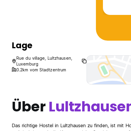
and light in the area. it’s a common 
that. staf
there.
Lage
Rue du village, Lultzhausen,
Luxemburg
0.2km vom Stadtzentrum
Über
Lultzhause
Das richtige Hostel in Lultzhausen zu finden, ist mit