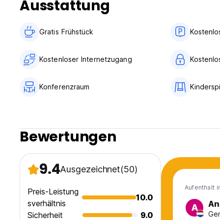
Ausstattung
Stornierungsbedingungen:
Gratis Frühstück
Kostenlo
Stornierungen, die mehr als 28 Tage vor Anreisedatum erfol
Anreisedatum erfolgen, werden mit 15 Prozent des Gesamtb
Nichtanreisen ist eine Rückerstattung nicht möglich (max. 
Kostenloser Internetzugang
Kostenlo
Konferenzraum
Kinderspi
Bewertungen
9.4
Ausgezeichnet
(50)
Aufenthalt 
Preis-Leistung
10.0
sverhältnis
An
A
Gem
Sicherheit
9.0