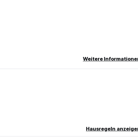
Weitere Informatione
chen Plätze sind für Rollstuhlfahrer zugänglich. Daneben verfügt
nd reservierte Parkplätze.
etet Vollverpflegung (Mittagessen, Abendessen und Lunchpakete)
sind auf Anfrage erhältlich.
Hausregeln anzeige