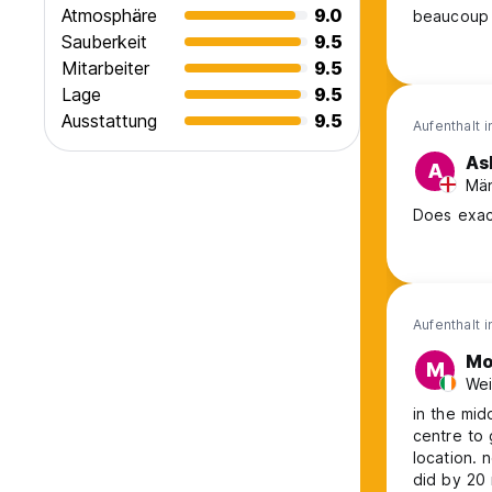
Atmosphäre
9.0
beaucoup d
Sauberkeit
9.5
Mitarbeiter
9.5
Lage
9.5
Ausstattung
9.5
Aufenthalt 
As
A
Män
Does exact
Aufenthalt 
Mo
M
Wei
in the mid
centre to 
location. 
did by 20 