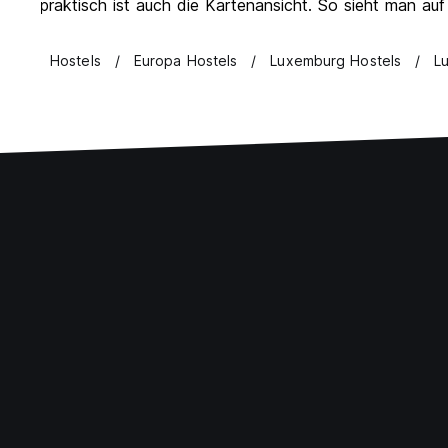
praktisch ist auch die Kartenansicht. So sieht man auf
Hostels
Europa Hostels
Luxemburg Hostels
L