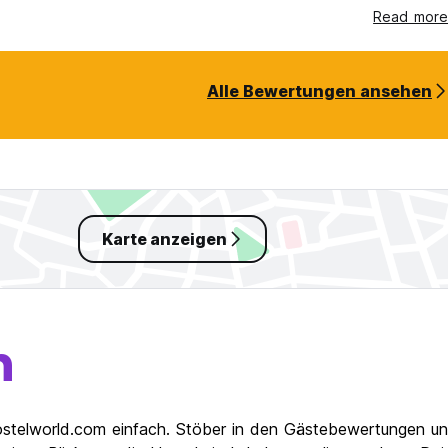
location for school trips so be aware of
Read more
f can be condescending and treat you like one of the children
Alle Bewertungen ansehen
Karte anzeigen
n
 Hostelworld.com einfach. Stöber in den Gästebewertungen un