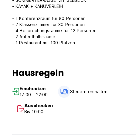
- SOMMERTERRASSE MIT SEEBLICK
- KAYAK + KANUVERLEIH
- 1 Konferenzraum für 80 Personen
- 2 Klassenzimmer für 30 Personen
- 4 Besprechungsräume für 12 Personen
- 2 Aufenthaltsräume
- 1 Restaurant mit 100 Plätzen
- 1 Cafeteria für gesellige Abende
Die Erdgeschosse der einzenen Gebäude sowie alle öffentli
Hausregeln
Jugendherberge über mehrere behindertengerechte WCs u
Unser Team sorgt für das leibliche Wohl der Gäste und bi
Einchecken
Auch luxemburgische Spezialitäten und vegetarische Menüs 
Steuern enthalten
17:00 - 22:00
Es gibt keine Altersbeschränkung.
Auschecken
Bis 10:00
Öffnungszeiten: 08.00 - 10.00 Uhr und 17.00 - 23.00 Uhr
Check in: 17.00 - 22.00 Uhr / Check out vor 10.00 Uhr
Geschlossen vom:
01/12/2008 - 14/12/2008