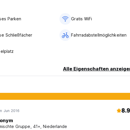
ses Parken
Gratis WiFi
gen, sind kostenfrei. Stornierungen, die bis zu einem Tag vor
etrags berechnet. Bei Stornierungen, die verspätet erfolgen od
2 Übernachtungen).
se Schließfächer
Fahrradabstellmöglichkeiten
elplatz
Alle Eigenschaften anzeige
8.9
im Jun 2016
onym
ischte Gruppe, 41+, Niederlande