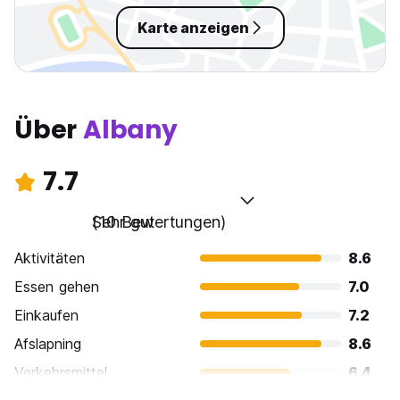
Karte anzeigen
Über
Albany
7.7
Sehr gut
(10 Bewertungen)
Aktivitäten
8.6
Essen gehen
7.0
Einkaufen
7.2
Afslapning
8.6
Verkehrsmittel
6.4