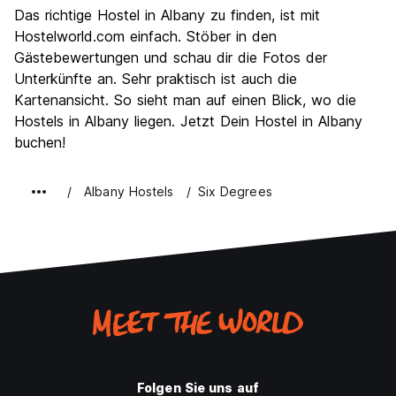
Sehenswürdigkeiten
9.0
Das richtige Hostel in Albany zu finden, ist mit
Kultur
8.0
Hostelworld.com einfach. Stöber in den
Nachtleben / Party
Gästebewertungen und schau dir die Fotos der
6.2
Unterkünfte an. Sehr praktisch ist auch die
Preis-Leistungsverhältnis
8.4
Kartenansicht. So sieht man auf einen Blick, wo die
Hostels in Albany liegen. Jetzt Dein Hostel in Albany
buchen!
Albany Hostels
Six Degrees
Folgen Sie uns auf