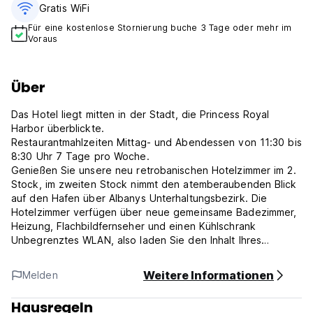
Gratis WiFi
Für eine kostenlose Stornierung buche 3 Tage oder mehr im
Voraus
Über
Das Hotel liegt mitten in der Stadt, die Princess Royal
Harbor überblickte.
Restaurantmahlzeiten Mittag- und Abendessen von 11:30 bis
8:30 Uhr 7 Tage pro Woche.
Genießen Sie unsere neu retrobanischen Hotelzimmer im 2.
Stock, im zweiten Stock nimmt den atemberaubenden Blick
auf den Hafen über Albanys Unterhaltungsbezirk. Die
Hotelzimmer verfügen über neue gemeinsame Badezimmer,
Heizung, Flachbildfernseher und einen Kühlschrank
Unbegrenztes WLAN, also laden Sie den Inhalt Ihres
Herzens herunter. Frei von Straßenparkplätzen
Kommen Sie zu unserer coolen Bar und unserem Restaurant
Weitere Informationen
Melden
mit Gerichten aus der ganzen Welt, speisen Sie in unserem
beheizten Raum im Freien und genießen Sie unsere
Hausregeln
örtlichen Biere in unserem Biergarten.