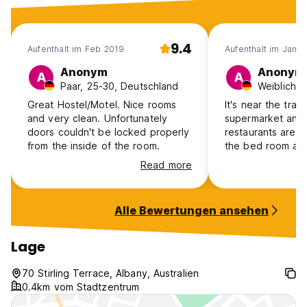
9.4
Aufenthalt im Feb 2019
Aufenthalt im Jan 
Anonym
Anonym
A
A
Paar, 25-30, Deutschland
Great Hostel/Motel. Nice rooms
It's near the train
and very clean. Unfortunately
supermarket and 
doors couldn't be locked properly
restaurants are n
from the inside of the room.
the bed room are a
the kitchen is a
Read more
kettle. There isn
oven. It is clear 
Alle Bewertungen ansehen
Lage
70 Stirling Terrace, Albany, Australien
0.4km vom Stadtzentrum