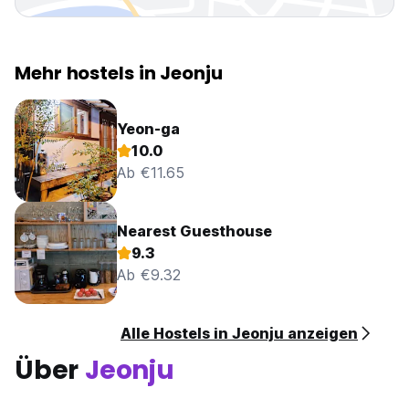
Mehr hostels in Jeonju
Yeon-ga
10.0
Ab €11.65
Nearest Guesthouse
9.3
Ab €9.32
Alle Hostels in Jeonju anzeigen
Über
Jeonju