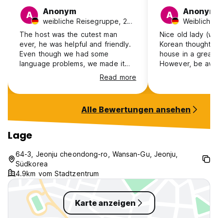
Anonym
Anonym
A
A
weibliche Reisegruppe, 25-30, Deutschland
The host was the cutest man
Nice old lady (w
ever, he was helpful and friendly.
Korean thought) 
Even though we had some
house in a great 
language problems, we made it
However, be awar
work! The bathroom was clean
sleep in the tradi
Read more
and offered shampoo and shower
futon on the floor
gel for free. It is an experience to
mind a night on a
sleep on a futon on the floor. Free
then this place is
Alle Bewertungen ansehen
water refill and coffee 24/7 is
recommended. :)
great too. The location was great,
just walking distance to
Lage
everything. As a solo traveler I
wouldn’t recommend it as it’s not
64-3, Jeonju cheondong-ro, Wansan-Gu, Jeonju,
social at all but with a friend to
Südkorea
just relax it’s perfect.
4.9km vom Stadtzentrum
Karte anzeigen