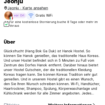
Jeonju
Jeonju · Karte ansehen
Gratis WiFi
vor Ort
Für eine kostenlose Stornierung buche 8 Tage oder mehr im
Voraus
Über
Glücksfrucht (Hang Bok Ga Duk) ist Hanok Hostel. So
können Sie Hanok genießen, das traditionelle Haus Koreas.
Und unser Hostel befindet sich in 5 Minuten zu Fuß vom
Zentrum des Dorfes Hanok entfernt. Darüber hinaus bietet
unser Hostel Gutschein, der die traditionellen Kleidung
Koreas tragen kann. Sie können Koreas Tradition sehr gut
genießen. Und in unserem Hostel gibt es einen Wunsch,
den Sie Ihren Wunsch schreiben können. Wi-Fi, Handtücher,
Haartrockner, Shampoo, Spülung, Körperwaschanlage und
Kühlschrank werden für alle Zimmer angeboten. Jedes
Zimmer hat jede Toilette. Alle Zimmer sind Ondol.
Einer ist ein Zimmer, vier Zimmer sind Doppelzimmer und
Melden