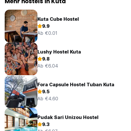
Mehr hostels in Kuta
Kuta Cube Hostel
9.9
Ab €0.01
Lushy Hostel Kuta
9.8
Ab €6.04
Fora Capsule Hostel Tuban Kuta
9.5
Ab €4.60
Pudak Sari Unizou Hostel
9.3