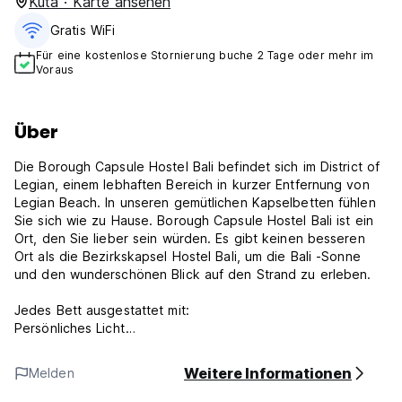
Kuta · Karte ansehen
Gratis WiFi
Für eine kostenlose Stornierung buche 2 Tage oder mehr im
Voraus
Über
Die Borough Capsule Hostel Bali befindet sich im District of
Legian, einem lebhaften Bereich in kurzer Entfernung von
Legian Beach. In unseren gemütlichen Kapselbetten fühlen
Sie sich wie zu Hause. Borough Capsule Hostel Bali ist ein
Ort, den Sie lieber sein würden. Es gibt keinen besseren
Ort als die Bezirkskapsel Hostel Bali, um die Bali -Sonne
und den wunderschönen Blick auf den Strand zu erleben.
Jedes Bett ausgestattet mit:
Persönliches Licht
Falten Sie die Tabelle für den Laptop-Gebrauch oder das
Schreiben zusammen
Weitere Informationen
Melden
Bequeme Königs -Koil -Matratze
Flauschige Bettdecke