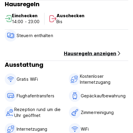
Hausregeln
Persönlicher Power -Socket und USB -Anschluss
Datenschutzschatten
Einchecken
Auschecken
14:00 - 23:00
Bis
Unsere Einrichtungen:
Elektronisch verschlossene Schließfächer
Zugang zur Kartonkarte
Steuern enthalten
Klimaanlage
W-lan
24 -Stunden -Überwachungskamera
Hausregeln anzeigen
Spezialgeschäft
Ausstattung
Sonnendeck
Aufzug
Kostenloser
Handtuch
Gratis WiFi
Internetzugang
Flughafen Shuttle (zusätzliche Gebühr) (Auto-translated
from original language)
Flughafentransfers
Gepäckaufbewahrung
Rezeption rund um die
Zimmerreinigung
Uhr geöffnet
Internetzugang
WiFi