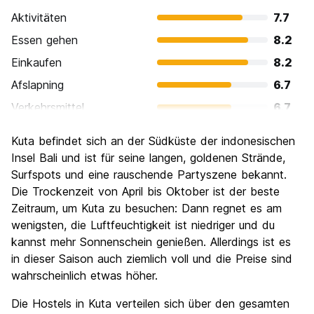
Aktivitäten
7.7
Essen gehen
8.2
Einkaufen
8.2
Afslapning
6.7
Verkehrsmittel
6.7
Sehenswürdigkeiten
6.3
Kuta befindet sich an der Südküste der indonesischen
Kultur
5.9
Insel Bali und ist für seine langen, goldenen Strände,
Nachtleben / Party
Surfspots und eine rauschende Partyszene bekannt.
8.7
Die Trockenzeit von April bis Oktober ist der beste
Preis-Leistungsverhältnis
7.5
Zeitraum, um Kuta zu besuchen: Dann regnet es am
wenigsten, die Luftfeuchtigkeit ist niedriger und du
kannst mehr Sonnenschein genießen. Allerdings ist es
in dieser Saison auch ziemlich voll und die Preise sind
wahrscheinlich etwas höher.
Die Hostels in Kuta verteilen sich über den gesamten