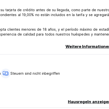
su tarjeta de crédito antes de su llegada, como parte de nuestr
ndientes al 19,00% no están incluidos en la tarifa y se agregará
cepta clientes menores de 18 años, y el período máximo de estad
 experiencia de calidad para todos nuestros huéspedes y mantene
Weitere Informatione
 aquellos viajeros que deseen disfrutar de la belleza de la Penín
, atención las 24 horas, opciones de pago flexibles y políticas
ncia acogedora y memorable a todos nuestros huéspedes.
h
Steuern sind nicht inbegriffen
Hausregeln anzeige