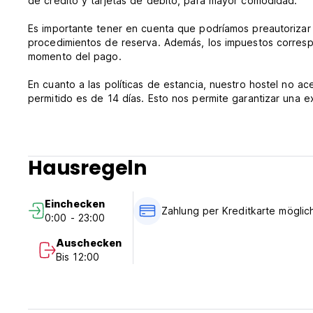
de crédito y tarjetas de débito, para mayor comodidad.
Es importante tener en cuenta que podríamos preautorizar 
procedimientos de reserva. Además, los impuestos correspo
momento del pago.
En cuanto a las políticas de estancia, nuestro hostel no a
permitido es de 14 días. Esto nos permite garantizar una
rotación adecuada en nuestras instalaciones.
En resumen, el Hostel B3 Backpacker es el lugar ideal para
Cavancha y sus alrededores. Con una ubicación conveniente
Hausregeln
estancia claras, nos esforzamos por brindar una experie
Einchecken
Zahlung per Kreditkarte möglic
0:00 - 23:00
Auschecken
Bis 12:00