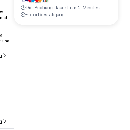
Die Buchung dauert nur 2 Minuten
os
Sofortbestätigung
n al
ía
r una
n
sula
 de
n