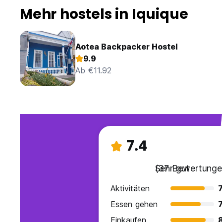
Mehr hostels in Iquique
Aotea Backpacker Hostel
9.9
Ab €11.92
7.4
Sehr gut
(37 Bewertunge
Aktivitäten
7
Essen gehen
7
Einkaufen
8