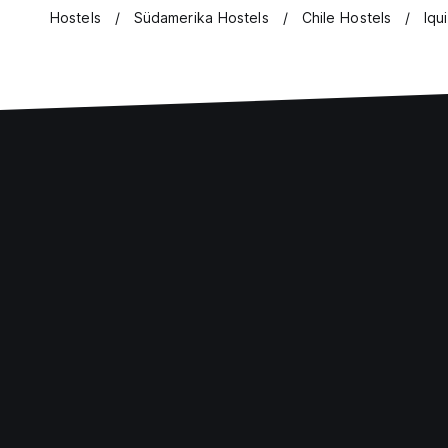
Hostels
Südamerika Hostels
Chile Hostels
Iqu