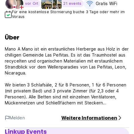
Gratis WiFi
vor Ort
21 events
Für eine kostenlose Stornierung buche 3 Tage oder mehr im
Voraus
Über
Mano A Mano ist ein erstaunliches Herberge aus Holz in der
chilligen Gemeinde Las Peñitas. Es ist das Traumhostel aus
recycelten und organischen Materialien mit erstaunlichem
Strandblick vor dem Wellenparadies von Las Peñitas, Leon,
Nicaragua.
Wir bieten 3 Schlafsäle, 2 für 8 Personen, 1 für 6 Personen
(mit privatem Bad) und 3 private Zimmer (für 2,3 oder 4
Personen). Alle Betten sind mit einzelnen Ventilatoren,
Mückennetzen und Schließfächern mit Steckern
ausgestattet, um Ihre Geräte aufzuladen. Außerdem haben
wir eine offene Küche und einen Kühlschrank, Hängematten
Weitere Informationen
Melden
nach dem Surfen und eine Bar vor Ort, um großartige
Cocktails zu genießen.
Linkup Events