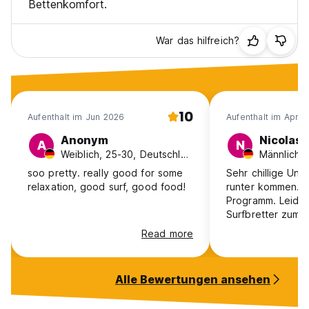
Bettenkomfort.
War das hilfreich?
10
Aufenthalt im Jun 2026
Aufenthalt im Apr 
Anonym
Nicolas
A
N
Weiblich, 25-30, Deutschland
soo pretty. really good for some
Sehr chillige Unt
relaxation, good surf, good food!
runter kommen. C
Programm. Leider waren die
Surfbretter zum a
schlecht.
Read more
Alle Bewertungen ansehen