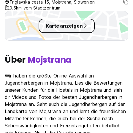
Nähe und die Zimmer sind schön
issue. I will defi
Triglavska cesta 15, Mojstrana, Slowenien
groß.
0.5km vom Stadtzentrum
Karte anzeigen
Über
Mojstrana
Wir haben die größte Online-Auswahl an
Jugendherbergen in Mojstrana. Lies die Bewertungen
unserer Kunden für die Hostels in Mojstrana und sieh
dir Videos und Fotos der besten Jugendherbergen in
Mojstrana an. Seht euch die Jugendherbergen auf der
Landkarte von Mojstrana an und lernt die freundlichen
Mitarbeiter kennen, die euch bei der Suche nach
Sehenswürdigkeiten und Freizeitangeboten behilflich
sein können. Nutzt die Vorteile unserer