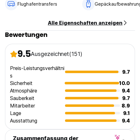
Person und Nacht.
Flughafentransfers
Gepäckaufbewahrun
Frühstück nicht inbegriffen.
Allgemein:
Alle Eigenschaften anzeigen
Empfangszeiten: 17: 00-22: 00. Der Host ist rund um die Uhr
Bewertungen
per Telefon zugänglich.
Keine Ausgangssperre.
Nichtraucher.
9.5
Die maximale Aufenthaltsdauer beträgt 14 Tage. (Auto-
Ausgezeichnet
(151)
translated from original language)
Preis-Leistungsverhältni
9.7
s
Sicherheit
10.0
Atmosphäre
9.4
Sauberkeit
9.7
Mitarbeiter
8.9
Lage
9.1
Ausstattung
9.4
Zusammenfassung der