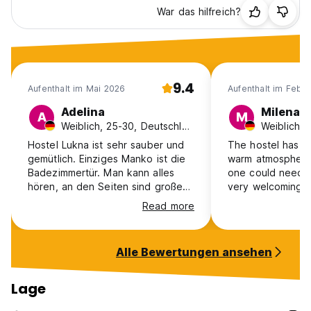
War das hilfreich?
9.4
Aufenthalt im Mai 2026
Aufenthalt im Feb 
Adelina
Milena
A
M
Weiblich, 25-30, Deutschland
Hostel Lukna ist sehr sauber und
The hostel has a
gemütlich. Einziges Manko ist die
warm atmosphere
Badezimmertür. Man kann alles
one could need. 
hören, an den Seiten sind große
very welcoming a
Schlitze, denn es ist eine
Everything is cle
Read more
Schiebetür. Die Treppe in dem
bathroom is moder
Gebäude ist ziemlich laut und bei
directly in the sm
den oberen Betten ist kein
of hiking routes 
Alle Bewertungen ansehen
Geländer, sodass man das Gefühl
only thing I mis
hat, nachts aus dem Bett zu fallen.
lockable storage
Ansonsten ist es sehr schön
locked automatica
Lage
gelegen. Ein Supermarkt ist in der
number lock, So t