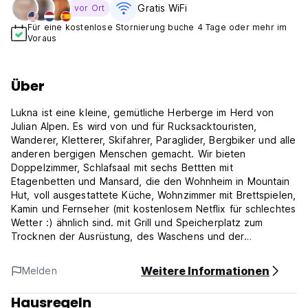
Gratis WiFi
vor Ort
Für eine kostenlose Stornierung buche 4 Tage oder mehr im
Voraus
Über
Lukna ist eine kleine, gemütliche Herberge im Herd von
Julian Alpen. Es wird von und für Rucksacktouristen,
Wanderer, Kletterer, Skifahrer, Paraglider, Bergbiker und alle
anderen bergigen Menschen gemacht. Wir bieten
Doppelzimmer, Schlafsaal mit sechs Bettten mit
Etagenbetten und Mansard, die den Wohnheim in Mountain
Hut, voll ausgestattete Küche, Wohnzimmer mit Brettspielen,
Kamin und Fernseher (mit kostenlosem Netflix für schlechtes
Wetter :) ähnlich sind. mit Grill und Speicherplatz zum
Trocknen der Ausrüstung, des Waschens und der
Trocknungsmaschine. Wir mieten auch Mountainbikes und
über Ferrata -Geräte.
Weitere Informationen
Melden
Mojstrana ist eine perfekte Basis für Abenteuer im Triglav -
Hausregeln
Nationalpark. Es gibt viele schöne Wanderungen, die direkt