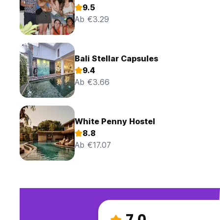
9.5
Ab €3.29
Bali Stellar Capsules
9.4
Ab €3.66
White Penny Hostel
8.8
Ab €17.07
7.0