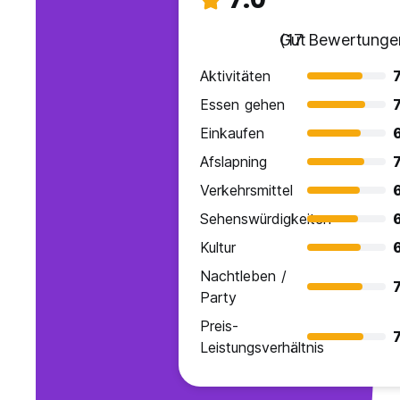
Gut
(17 Bewertunge
Aktivitäten
7
Essen gehen
7
Einkaufen
Afslapning
7
Verkehrsmittel
Sehenswürdigkeiten
Kultur
Nachtleben /
7
Party
Preis-
7
Leistungsverhältnis