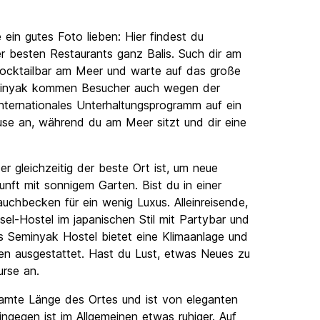
 ein gutes Foto lieben: Hier findest du
r besten Restaurants ganz Balis. Such dir am
 Cocktailbar am Meer und warte auf das große
minyak kommen Besucher auch wegen der
internationales Unterhaltungsprogramm auf ein
use an, während du am Meer sitzt und dir eine
r gleichzeitig der beste Ort ist, um neue
nft mit sonnigem Garten. Bist du in einer
uchbecken für ein wenig Luxus. Alleinreisende,
psel-Hostel im japanischen Stil mit Partybar und
s Seminyak Hostel bietet eine Klimaanlage und
uen ausgestattet. Hast du Lust, etwas Neues zu
urse an.
samte Länge des Ortes und ist von eleganten
ngegen ist im Allgemeinen etwas ruhiger. Auf