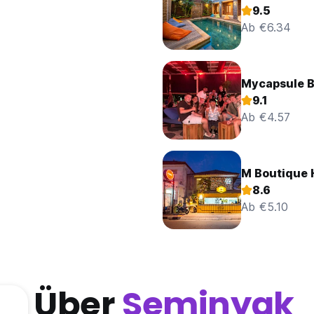
9.5
Ab €6.34
Mycapsule B
9.1
Ab €4.57
M Boutique 
8.6
Ab €5.10
Über
Seminyak