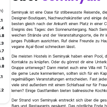
n)
Seminyak ist eine Oase für stilbewusste Reisende, die
Designer-Boutiquen, Nachwuchskünstler und einige de
.1
besten gleich nach der Ankunft einen Platz in einer
.4
Ereignis des Tages: den Sonnenuntergang. Nach Se
weichen Strände und der Veranstaltungsorte, die ihr 
6.8
junges Publikum ausrichten. Ruf deine Freunde zu Ha
.3
vegane Açaí-Bowl schmecken lässt.
6.7
Die meisten Hostels in Seminyak haben einen Pool, de
6.5
Kontakte zu knüpfen. Oder du gönnst dir eine Unterku
6.8
Gruppe unterwegs? Dann mietet euch eine Villa mit Ta
die gerne Leute kennenlernen, sollten sich für ein Ka
.1
regelmäßigen Veranstaltungen entscheiden. Fast jede
viele sind außerdem mit einem Schlafsaal nur für Fra
.2
lernen? Einige Gastfamilien bieten balinesische Kochk
Der Strand von Seminyak erstreckt sich über die ge
Bars und Restaurants gesäumt. Das nördliche Ende hi