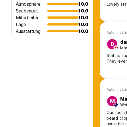
Atmosphäre
10.0
Lovely sta
Sauberkeit
10.0
Mitarbeiter
10.0
Lage
10.0
Ausstattung
10.0
Aufenthalt 
da
D
Män
Staff is s
They even
Aufenthalt 
Ma
M
Wei
Our room h
beard clip
unusable c