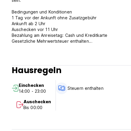
sein.
Bedingungen und Konditionen
1 Tag vor der Ankunft ohne Zusatzgebühr
Ankunft ab 2 Uhr
Auschecken vor 11 Uhr
Bezahlung am Anreisetag: Cash und Kreditkarte
Gesetzliche Mehrwertsteuer enthalten
Kein Rauchen in Zimmer, aber ein Raucherbereich
Rezeption arbeitet 24 Stunden (Auto-translated from origin
Hausregeln
Einchecken
Steuern enthalten
14:00 - 23:00
Auschecken
Bis 00:00