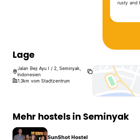
rusty and 
fridge did
Surroundin
smell of a
Lage
Jalan Beji Ayu I / 2, Seminyak,
Indonesien
1.3km vom Stadtzentrum
Mehr hostels in Seminyak
SunShot Hostel