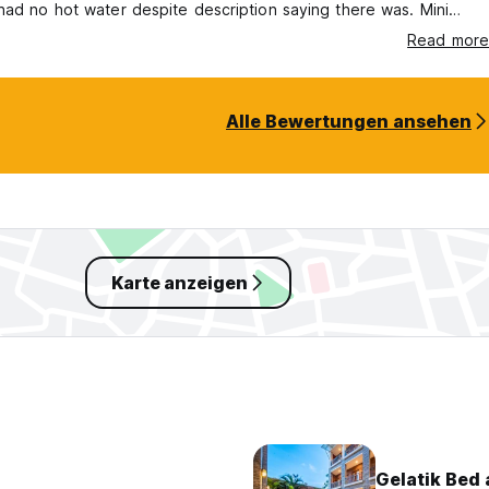
had no hot water despite description saying there was. Mini
 not work. We left a day early out of our 3 day stay.
Read more
gs of the hostel weren’t very pleasant either, with a view and
 burning rubbish tip. I wouldn’t recommend this place.
Alle Bewertungen ansehen
Karte anzeigen
Gelatik Bed