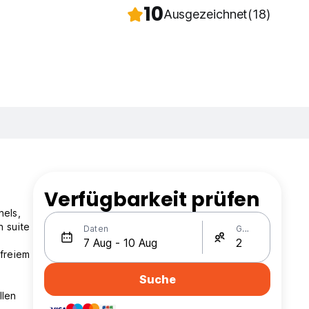
10
Ausgezeichnet
(18)
Verfügbarkeit prüfen
nels,
n suite
Daten
Gäste
 freiem
Suche
llen