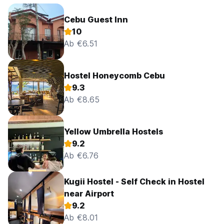
Cebu Guest Inn
10
Ab €6.51
Hostel Honeycomb Cebu
9.3
Ab €8.65
Yellow Umbrella Hostels
9.2
Ab €6.76
Kugii Hostel - Self Check in Hostel
near Airport
9.2
Ab €8.01