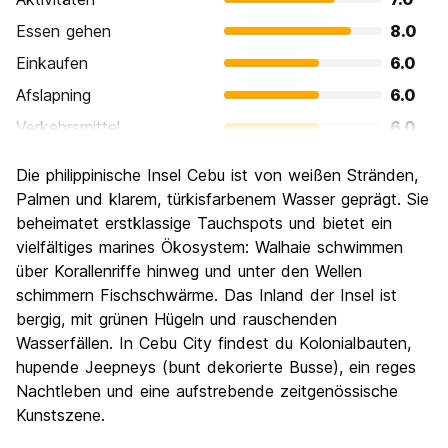
Essen gehen
8.0
Einkaufen
6.0
Afslapning
6.0
Verkehrsmittel
6.0
Sehenswürdigkeiten
6.0
Die philippinische Insel Cebu ist von weißen Stränden,
Kultur
6.0
Palmen und klarem, türkisfarbenem Wasser geprägt. Sie
Nachtleben / Party
beheimatet erstklassige Tauchspots und bietet ein
7.0
vielfältiges marines Ökosystem: Walhaie schwimmen
Preis-Leistungsverhältnis
8.0
über Korallenriffe hinweg und unter den Wellen
schimmern Fischschwärme. Das Inland der Insel ist
bergig, mit grünen Hügeln und rauschenden
Wasserfällen. In Cebu City findest du Kolonialbauten,
hupende Jeepneys (bunt dekorierte Busse), ein reges
Nachtleben und eine aufstrebende zeitgenössische
Kunstszene.