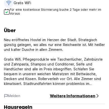
Gratis WiFi
Für eine kostenlose Stornierung buche 2 Tage oder mehr im
Voraus
Über
Neu eröffnetes Hostel im Herzen der Stadt. Strategisch
günstig gelegen, wo alles nur eine Reichweite ist. Mit heißer
und kalter Dusche in allen Zimmern.
Gratis Wifi. Pflegeprodukte wie Taschentücher, Zahnbürste
und Zahnpasta, Shampoo und Conditioner, Seife und
Handtücher sind alle im Preis inbegriffen. Schlafen Sie
bequem in unseren weichen Matratzen mit Bettwäsche,
Decken und Kissen. Rollerverleih vor Ort. Alle Zimmer sind
klimatisiert. Stadtrundfahrten können problemlos im
Rezeptionsbereich arrangiert werden.
Weitere Informationen
Melden
Erleben Sie das Kapselbett, das von Unterkünften im
japanischen Stil inspiriert ist.
Hausregeln