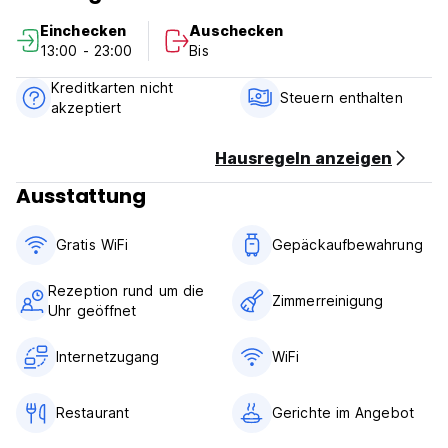
***Hotelrichtlinien und -bedingungen:
Einchecken
Auschecken
1. Stornierungsbedingungen: 1 Tag vor Anreise.
13:00 - 23:00
Bis
2. Check-in von 13:00 bis 23:00 Uhr.
3. Check-out vor 12:00 Uhr.
Kreditkarten nicht
4. Zahlung bei der Ankunft nur in bar.
Steuern enthalten
akzeptiert
5. Öffnungszeiten der Rezeption: 24 Stunden.
6. Keine Altersbeschränkung.
7. Steuern inbegriffen.
Hausregeln anzeigen
8. Frühstück nicht inbegriffen.
Ausstattung
9. Keine Haustiere.
Gratis WiFi
Gepäckaufbewahrung
Rezeption rund um die
Zimmerreinigung
Uhr geöffnet
Internetzugang
WiFi
Restaurant
Gerichte im Angebot