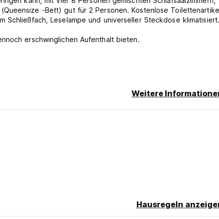
ringen kann, mit vier 8 Personen gemischten Schlafsaalzimmern,
Queensize -Bett) gut für 2 Personen. Kostenlose Toilettenartike
 Schließfach, Leselampe und universeller Steckdose klimatisiert
nnoch erschwinglichen Aufenthalt bieten.
Weitere Informatione
). Die Kreditkarte wird akzeptiert, unterliegt jedoch dem Bankzus
o Nacht als Tourismussteuer implementiert.
Hausregeln anzeige
 begleitet werden. (Auto-translated from original language)