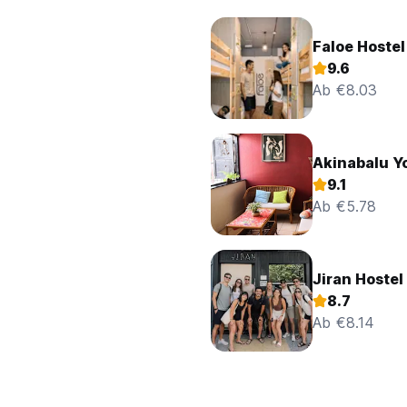
Faloe Hostel
9.6
Ab €8.03
Akinabalu Y
9.1
Ab €5.78
Jiran Hostel
8.7
Ab €8.14