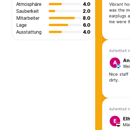
Atmosphäre
4.0
Vibrant ho
was the mo
Sauberkeit
2.0
earplugs a
Mitarbeiter
8.0
me were t
Lage
6.0
toilets, fa
Ausstattung
4.0
even came ba
convenient
Aufenthalt 
An
A
Wei
Nice staff
dirty.
Aufenthalt 
El
E
Män