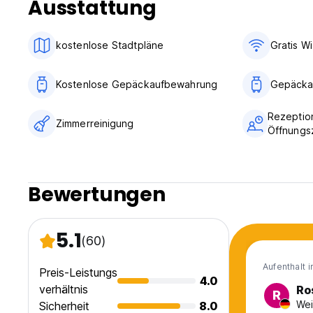
Ausstattung
kostenlose Stadtpläne
Gratis Wi
Kostenlose Gepäckaufbewahrung
Gepäcka
Rezeptio
Zimmerreinigung
Öffnungs
Bewertungen
5.1
(60)
Aufenthalt 
Preis-Leistungs
4.0
verhältnis
Ro
R
Wei
Sicherheit
8.0