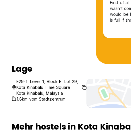
First of al
wasn’t com
would be b
is full if 
also wante
why when 
Lage
E29-1, Level 1, Block E, Lot 29,
Kota Kinabalu Time Square,
Kota Kinabalu, Malaysia
1.8km vom Stadtzentrum
Mehr hostels in Kota Kinaba