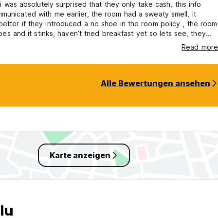
l i was absolutely surprised that they only take cash, this info
municated with me earlier, the room had a sweaty smell, it
etter if they introduced a no shoe in the room policy , the room
shoes and it stinks, haven’t tried breakfast yet so lets see, they
d a security deposit in cash for keys and towels, i am not sure
Read more
they already have a security with my booking online
Alle Bewertungen ansehen
Karte anzeigen
lu