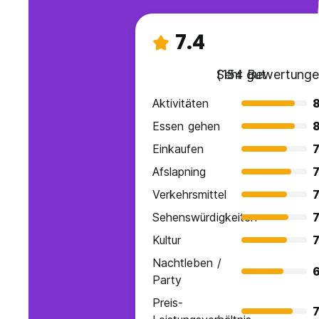
7.4
Sehr gut
(154 Bewertunge
Aktivitäten
Essen gehen
Einkaufen
7
Afslapning
7
Verkehrsmittel
7
Sehenswürdigkeiten
7
Kultur
7
Nachtleben /
6
Party
Preis-
7