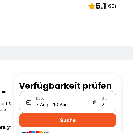
5.1
(60)
Verfügbarkeit prüfen
rum
Daten
Gäste
rant &
ostel
Suche
erfügt