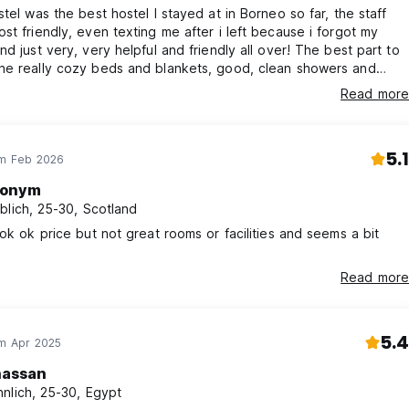
stel was the best hostel I stayed at in Borneo so far, the staff
st friendly, even texting me after i left because i forgot my
nd just very, very helpful and friendly all over! The best part to
he really cozy beds and blankets, good, clean showers and
st WiFi and even a tv and a little kitchen! So very perfect that i
Read more
ck for a second time! thank you so much! Also it’s very
ly located, next to the mall and close to waterfront
5.1
im Feb 2026
onym
blich, 25-30, Scotland
 ok ok price but not great rooms or facilities and seems a bit
Read more
5.4
im Apr 2025
hassan
nlich, 25-30, Egypt