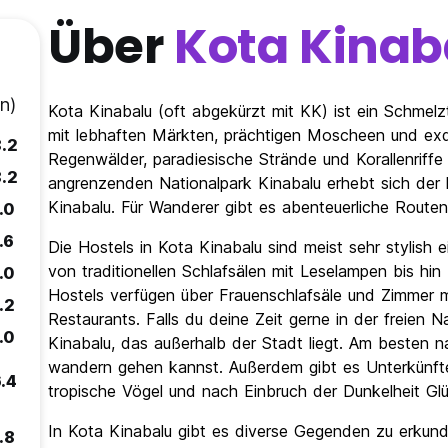
Über
Kota Kinab
n)
Kota Kinabalu (oft abgekürzt mit KK) ist ein Schmelzt
mit lebhaften Märkten, prächtigen Moscheen und exqu
8.2
Regenwälder, paradiesische Strände und Korallenriffe 
8.2
angrenzenden Nationalpark Kinabalu erhebt sich der
Kinabalu. Für Wanderer gibt es abenteuerliche Routen
.0
.6
Die Hostels in Kota Kinabalu sind meist sehr stylish 
von traditionellen Schlafsälen mit Leselampen bis hi
.0
Hostels verfügen über Frauenschlafsäle und Zimmer 
.2
Restaurants. Falls du deine Zeit gerne in der freien Na
.0
Kinabalu, das außerhalb der Stadt liegt. Am besten 
wandern gehen kannst. Außerdem gibt es Unterkünfte
.4
tropische Vögel und nach Einbruch der Dunkelheit 
In Kota Kinabalu gibt es diverse Gegenden zu erkunden
.8