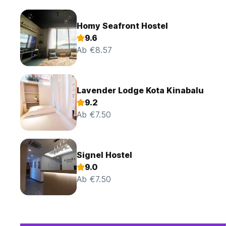
Homy Seafront Hostel
9.6
Ab €8.57
Lavender Lodge Kota Kinabalu
9.2
Ab €7.50
Signel Hostel
9.0
Ab €7.50