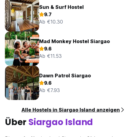
Sun & Surf Hostel
9.7
Ab €10.30
Mad Monkey Hostel Siargao
9.6
Ab €11.53
Dawn Patrol Siargao
9.6
Ab €7.93
Alle Hostels in Siargao Island anzeigen
Über
Siargao Island