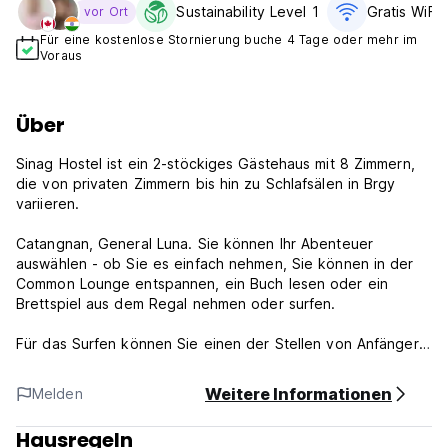
Sustainability Level 1
Gratis WiFi
vor Ort
Für eine kostenlose Stornierung buche 4 Tage oder mehr im
Voraus
Über
Sinag Hostel ist ein 2-stöckiges Gästehaus mit 8 Zimmern,
die von privaten Zimmern bis hin zu Schlafsälen in Brgy
variieren.
Catangnan, General Luna. Sie können Ihr Abenteuer
auswählen - ob Sie es einfach nehmen, Sie können in der
Common Lounge entspannen, ein Buch lesen oder ein
Brettspiel aus dem Regal nehmen oder surfen.
Für das Surfen können Sie einen der Stellen von Anfänger
zu Experten auf der ganzen Insel auswählen.
Weitere Informationen
Melden
Sinag Hostel ist Ihr „Zuhause zwischen Abenteuern“.
Hausregeln
Geschäftsbedingungen: