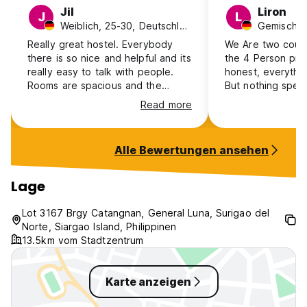
Jil
Liron
J
L
Weiblich, 25-30, Deutschland
Really great hostel. Everybody
We Are two coup
there is so nice and helpful and its
the 4 Person pri
really easy to talk with people.
honest, everythin
Rooms are spacious and the
But nothing specia
kitchen equipment is pretty good
the bathroom, it
Read more
for a hostel. Would definitely stay
from the shower a
there again!
didn’t smell nice
and clean. Peopl
Alle Bewertungen ansehen
nice. In total it
didn’t have any b
inconveniences d
Lage
But it’s not wort
9.0 in our opinio
Lot 3167 Brgy Catangnan, General Luna, Surigao del
recommend stayin
Norte, Siargao Island, Philippinen
everyone, with 7.
13.5km vom Stadtzentrum
hostel:)
Karte anzeigen