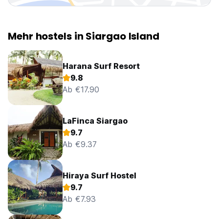
Mehr hostels in Siargao Island
Harana Surf Resort
9.8
Ab €17.90
LaFinca Siargao
9.7
Ab €9.37
Hiraya Surf Hostel
9.7
Ab €7.93