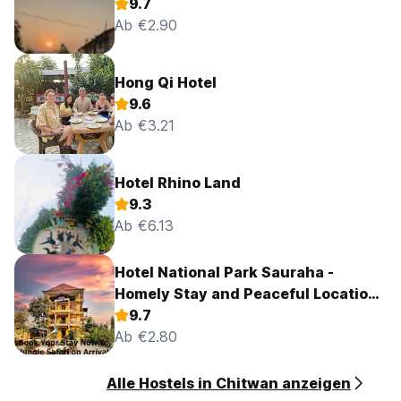
9.7
Ab €2.90
Hong Qi Hotel
9.6
Ab €3.21
Hotel Rhino Land
9.3
Ab €6.13
Hotel National Park Sauraha -
Homely Stay and Peaceful Location
with Jungle Safari arrangements
9.7
Ab €2.80
Alle Hostels in Chitwan anzeigen