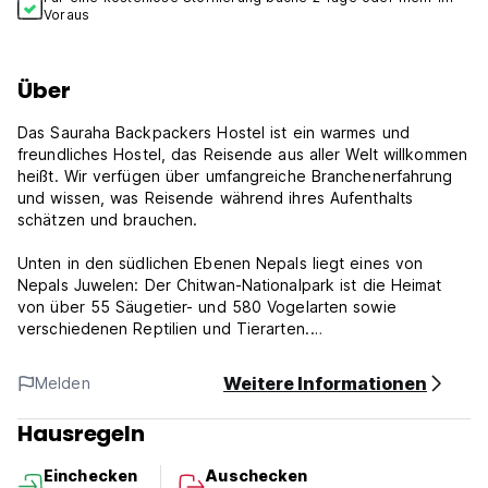
Voraus
Über
Das Sauraha Backpackers Hostel ist ein warmes und
freundliches Hostel, das Reisende aus aller Welt willkommen
heißt. Wir verfügen über umfangreiche Branchenerfahrung
und wissen, was Reisende während ihres Aufenthalts
schätzen und brauchen.
Unten in den südlichen Ebenen Nepals liegt eines von
Nepals Juwelen: Der Chitwan-Nationalpark ist die Heimat
von über 55 Säugetier- und 580 Vogelarten sowie
verschiedenen Reptilien und Tierarten.
In Sauraha, dem Tor zum Park, liegt das Sauraha
Backpackers Hostel. Ein familiengeführter Rückzugsort, der
Weitere Informationen
Melden
alles Gute in Chitwan bietet. Von Dschungelsafaris über
Kanufahrten bis hin zur Verfolgung des scheuen Tigers
Hausregeln
bieten wir alles an.
Einchecken
Auschecken
Wenn Sie nicht der abenteuerlustige Typ sind, können Sie