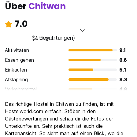
Über
Chitwan
7.0
Sehr gut
(7 Bewertungen)
Aktivitäten
9.1
Essen gehen
6.6
Einkaufen
5.1
Afslapning
8.3
Verkehrsmittel
4.9
Sehenswürdigkeiten
8.3
Das richtige Hostel in Chitwan zu finden, ist mit
Kultur
6.9
Hostelworld.com einfach. Stöber in den
Nachtleben / Party
Gästebewertungen und schau dir die Fotos der
6.0
Unterkünfte an. Sehr praktisch ist auch die
Preis-Leistungsverhältnis
8.0
Kartenansicht. So sieht man auf einen Blick, wo die