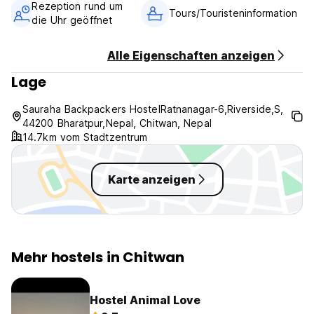
Vorautorisierungsgebühr für die erste Nacht
Rezeption rund um
Tours/Touristeninformation
Kinderfreundlich (Auto-translated from original language)
die Uhr geöffnet
Alle Eigenschaften anzeigen
Lage
Sauraha Backpackers HostelRatnanagar-6,Riverside,S,
44200 Bharatpur,Nepal, Chitwan, Nepal
14.7km vom Stadtzentrum
Karte anzeigen
Mehr hostels in Chitwan
Hostel Animal Love