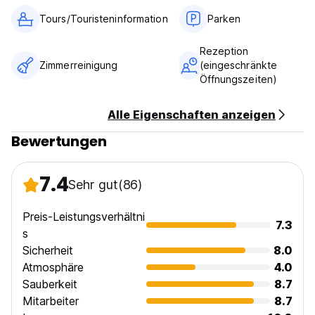
Nichtraucher.
Tours/Touristeninformation
Parken
Der Empfang ist von 7.00 bis 19.00 Uhr
Wir bieten keinen Essensservice an
Unsere Immobilie wird für die erste Nacht vorautorisiert, um
Rezeption
die Buchung zu sichern
Zimmerreinigung
(eingeschränkte
(Auto-translated from original language)
Öffnungszeiten)
Alle Eigenschaften anzeigen
Bewertungen
7.4
Sehr gut
(86)
Preis-Leistungsverhältni
7.3
s
Sicherheit
8.0
Atmosphäre
4.0
Sauberkeit
8.7
Mitarbeiter
8.7