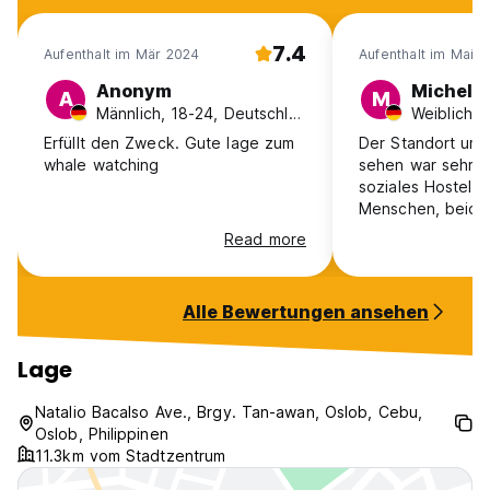
7.4
Aufenthalt im Mär 2024
Aufenthalt im Mai 
Anonym
Michelle
A
M
Männlich, 18-24, Deutschland
Erfüllt den Zweck. Gute lage zum
Der Standort um 
whale watching
sehen war sehr gu
soziales Hostel, m
Menschen, beide
geschlossen. Zi
Read more
einfach, aber aus
Klimaanlage laut.
okay.
Alle Bewertungen ansehen
Lage
Natalio Bacalso Ave., Brgy. Tan-awan, Oslob, Cebu,
Oslob, Philippinen
11.3km vom Stadtzentrum