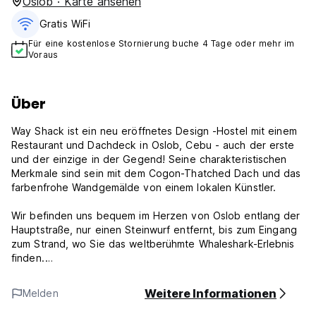
Oslob · Karte ansehen
Gratis WiFi
Für eine kostenlose Stornierung buche 4 Tage oder mehr im
Voraus
Über
Way Shack ist ein neu eröffnetes Design -Hostel mit einem
Restaurant und Dachdeck in Oslob, Cebu - auch der erste
und der einzige in der Gegend! Seine charakteristischen
Merkmale sind sein mit dem Cogon-Thatched Dach und das
farbenfrohe Wandgemälde von einem lokalen Künstler.
Wir befinden uns bequem im Herzen von Oslob entlang der
Hauptstraße, nur einen Steinwurf entfernt, bis zum Eingang
zum Strand, wo Sie das weltberühmte Whaleshark-Erlebnis
finden.
Bleib bei uns und sei einer der ersten, der mit den
Weitere Informationen
Melden
Whalesharks schwimmt!