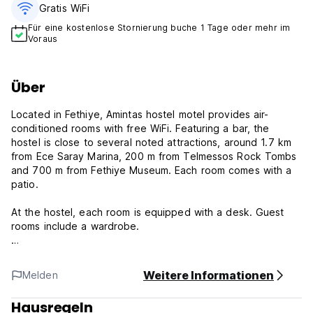
Gratis WiFi
Für eine kostenlose Stornierung buche 1 Tage oder mehr im
Voraus
Über
Located in Fethiye, Amintas hostel motel provides air-
conditioned rooms with free WiFi. Featuring a bar, the
hostel is close to several noted attractions, around 1.7 km
from Ece Saray Marina, 200 m from Telmessos Rock Tombs
and 700 m from Fethiye Museum. Each room comes with a
patio.
At the hostel, each room is equipped with a desk. Guest
rooms include a wardrobe.
An American breakfast is available daily at Amintas hostel
motel.
Weitere Informationen
Melden
Hausregeln
Amintas hostel Policies and Conditions: