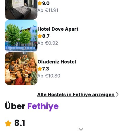
9.0
Ab €11.91
Hotel Dove Apart
8.7
Ab €0.92
Oludeniz Hostel
7.3
Ab €10.80
Alle Hostels in Fethiye anzeigen
Über
Fethiye
8.1