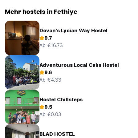
Mehr hostels in Fethiye
Dovan's Lycian Way Hostel
9.7
Ab €16.73
Adventurous Local Calıs Hostel
9.6
Ab €4.33
Hostel Chillsteps
9.5
Ab €0.03
BLAD HOSTEL