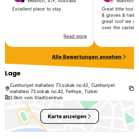
Weiblich, 41+, Australia
Männlich,
Excellent place to stay
Great little hoste
& graves & harbo
great roof we dr
over the castel &
a bit on the hill 
Read more
city views day & 
I booked 1 stayed
nice chill town th
Alle Bewertungen ansehen
needs for a brea
for all ones need
& tools easley in
Lage
other bigger city
find. the boats d
Cumhuriyet mahallesi 73.sokak no:42, Cumhuriyet
it close enough f
mahallesi 73.sokak no.42, Fethiye, Türkei
local ruins river r
3.9km vom Stadtzentrum
Karte anzeigen