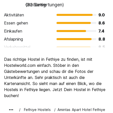
Großartig
(82 Bewertungen)
Aktivitäten
9.0
Essen gehen
8.6
Einkaufen
7.4
Afslapning
8.8
Verkehrsmittel
8.5
Sehenswürdigkeiten
8.1
Das richtige Hostel in Fethiye zu finden, ist mit
Kultur
7.5
Hostelworld.com einfach. Stöber in den
Nachtleben / Party
Gästebewertungen und schau dir die Fotos der
7.1
Unterkünfte an. Sehr praktisch ist auch die
Preis-Leistungsverhältnis
8.1
Kartenansicht. So sieht man auf einen Blick, wo die
Hostels in Fethiye liegen. Jetzt Dein Hostel in Fethiye
buchen!
Fethiye Hostels
Amintas Apart Hotel Fethiye