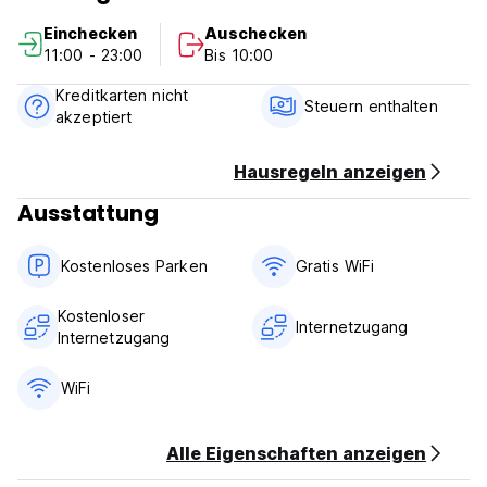
Einchecken
Auschecken
Cancellation policy: Free cancellation
11:00 - 23:00
Bis 10:00
Check in from 14:00 to 18:00 .
Kreditkarten nicht
Check out before 10:00 .
Steuern enthalten
akzeptiert
Payment upon arrival by cash,
Hausregeln anzeigen
BREAKFAST İS NOT SERVED
Ausstattung
No curfew.
No pets
Kostenloses Parken
Gratis WiFi
Kostenloser
Internetzugang
Internetzugang
WiFi
Alle Eigenschaften anzeigen