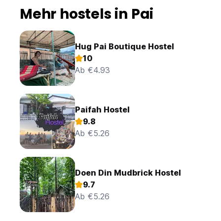
Mehr hostels in Pai
Hug Pai Boutique Hostel
10
Ab €4.93
Paifah Hostel
9.8
Ab €5.26
Doen Din Mudbrick Hostel
9.7
Ab €5.26