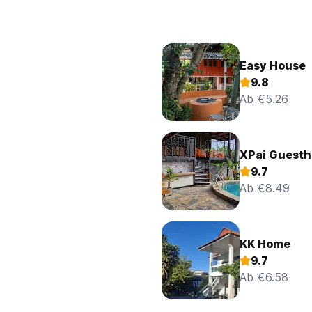
Easy House
9.8
Ab €5.26
XPai Guest
9.7
Ab €8.49
KK Home
9.7
Ab €6.58