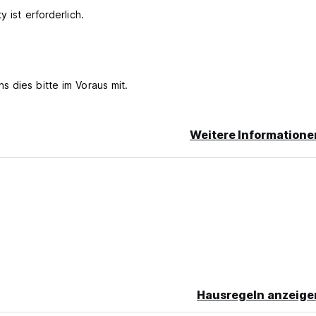
 ist erforderlich.
 dies bitte im Voraus mit.
 der Ankunft vorgenommen werden.
aht ein Frühstück benötigen.
Weitere Informatione
en. Bitte stellen Sie sicher, bevor Sie eine Reservierung vorneh
Hausregeln anzeige