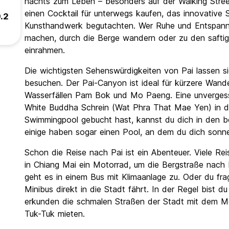
nachts zum Leben – besonders auf der Walking Stree
einen Cocktail für unterwegs kaufen, das innovative
.2
Kunsthandwerk begutachten. Wer Ruhe und Entspannu
machen, durch die Berge wandern oder zu den saftig 
einrahmen.
Die wichtigsten Sehenswürdigkeiten von Pai lassen s
besuchen. Der Pai-Canyon ist ideal für kürzere Wa
Wasserfällen Pam Bok und Mo Paeng. Eine unvergess
White Buddha Schrein (Wat Phra That Mae Yen) in d
Swimmingpool gebucht hast, kannst du dich in den be
einige haben sogar einen Pool, an dem du dich sonn
Schon die Reise nach Pai ist ein Abenteuer. Viele R
in Chiang Mai ein Motorrad, um die Bergstraße nach 
geht es in einem Bus mit Klimaanlage zu. Oder du fra
Minibus direkt in die Stadt fährt. In der Regel bist 
erkunden die schmalen Straßen der Stadt mit dem Mo
Tuk-Tuk mieten.