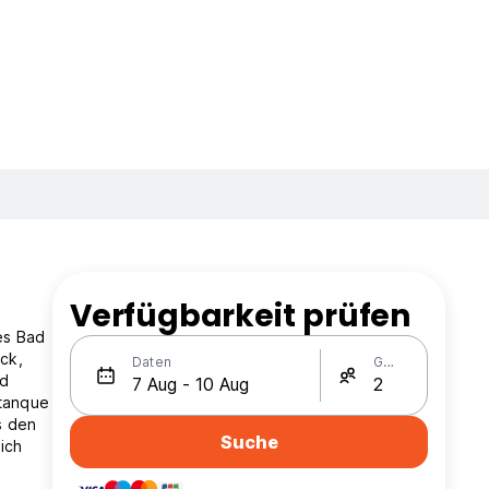
Verfügbarkeit prüfen
es Bad
ck,
Daten
Gäste
nd
etanque
s den
Suche
ich