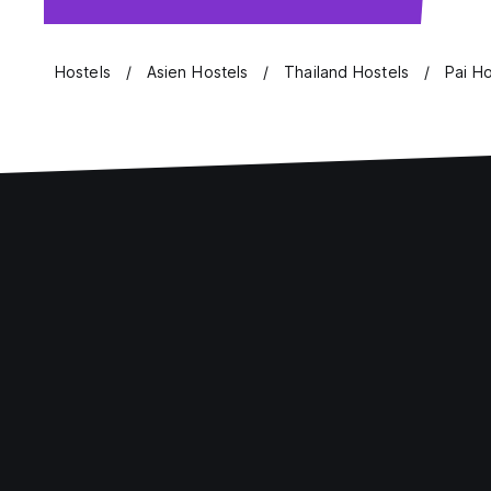
Hostels
Asien Hostels
Thailand Hostels
Pai Ho