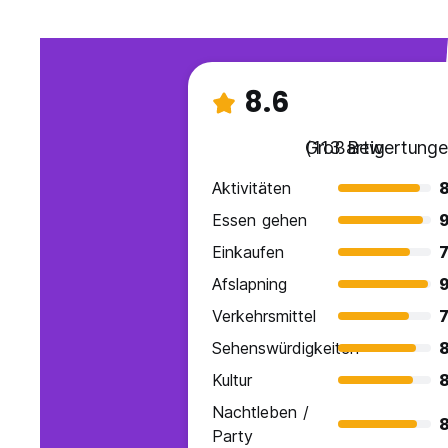
8.6
Großartig
(113 Bewertunge
Aktivitäten
8
Essen gehen
9
Einkaufen
7
Afslapning
9
Verkehrsmittel
7
Sehenswürdigkeiten
8
Kultur
8
Nachtleben /
8
Party