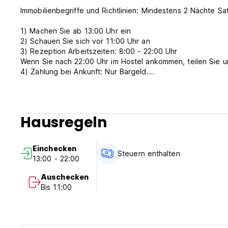
Immobilienbegriffe und Richtlinien: Mindestens 2 Nächte Saty
1) Machen Sie ab 13:00 Uhr ein
2) Schauen Sie sich vor 11:00 Uhr an
3) Rezeption Arbeitszeiten: 8:00 - 22:00 Uhr
Wenn Sie nach 22:00 Uhr im Hostel ankommen, teilen Sie uns
4) Zahlung bei Ankunft: Nur Bargeld.
5) Stornierung oder Änderung muss 7 Tage im Voraus vor
6) Das Frühstück ist nicht enthalten, wenn Sie jeweils 50 B
7) Kein Rauchen im Zimmer, aber einen Raucherbereich.
8) Bitte beachten Sie, dass einige Räume keinen Lüfter hab
Hausregeln
(Auto-translated from original language)
Einchecken
Steuern enthalten
13:00 - 22:00
Auschecken
Bis 11:00