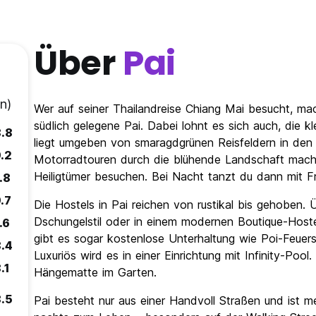
Über
Pai
n)
Wer auf seiner Thailandreise Chiang Mai besucht, ma
südlich gelegene Pai. Dabei lohnt es sich auch, die k
.8
liegt umgeben von smaragdgrünen Reisfeldern in den
.2
Motorradtouren durch die blühende Landschaft mach
Heiligtümer besuchen. Bei Nacht tanzt du dann mit F
.8
.7
Die Hostels in Pai reichen von rustikal bis gehoben.
Dschungelstil oder in einem modernen Boutique-Hoste
.6
gibt es sogar kostenlose Unterhaltung wie Poi-Feuer
.4
Luxuriös wird es in einer Einrichtung mit Infinity-Poo
.1
Hängematte im Garten.
.5
Pai besteht nur aus einer Handvoll Straßen und ist 