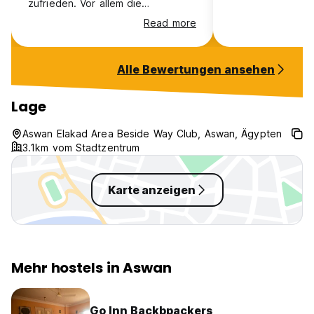
zufrieden. Vor allem die
Mitarbeiten waren sehr hilfsbereit
Read more
und immer offen für Gespräche.
Super Atmosphäre!
Alle Bewertungen ansehen
Lage
Aswan Elakad Area Beside Way Club, Aswan, Ägypten
3.1km vom Stadtzentrum
Karte anzeigen
Mehr hostels in Aswan
Go Inn Backbpackers