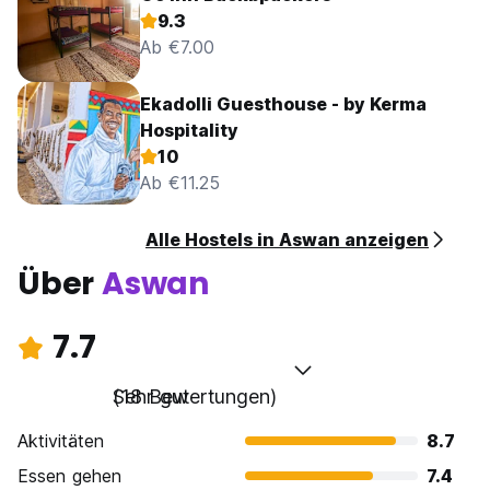
9.3
Ab €7.00
Ekadolli Guesthouse - by Kerma
Hospitality
10
Ab €11.25
Alle Hostels in Aswan anzeigen
Über
Aswan
7.7
Sehr gut
(18 Bewertungen)
Aktivitäten
8.7
Essen gehen
7.4