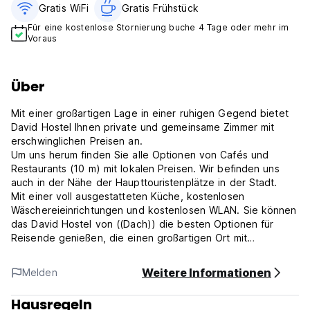
Gratis WiFi
Gratis Frühstück
Für eine kostenlose Stornierung buche 4 Tage oder mehr im
Voraus
Über
Mit einer großartigen Lage in einer ruhigen Gegend bietet
David Hostel Ihnen private und gemeinsame Zimmer mit
erschwinglichen Preisen an.
Um uns herum finden Sie alle Optionen von Cafés und
Restaurants (10 m) mit lokalen Preisen. Wir befinden uns
auch in der Nähe der Haupttouristenplätze in der Stadt.
Mit einer voll ausgestatteten Küche, kostenlosen
Wäschereieinrichtungen und kostenlosen WLAN. Sie können
das David Hostel von ((Dach)) die besten Optionen für
Reisende genießen, die einen großartigen Ort mit
wettbewerbsfähigen Preisen wünschen.
---------------------
Weitere Informationen
Melden
Ein guter Ort, um Hunderte von Reisenden mit den gleichen
Interessen zu finden
Hausregeln
Das Hostel verfügt über Einzelzimmer und 2 Doppelzimmer