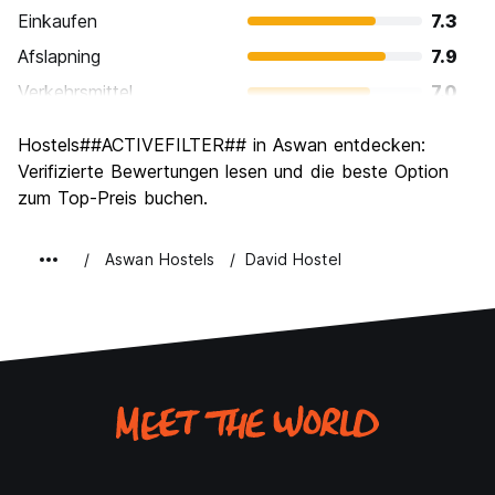
Einkaufen
7.3
Afslapning
7.9
Verkehrsmittel
7.0
Sehenswürdigkeiten
8.7
Hostels##ACTIVEFILTER## in Aswan entdecken:
Kultur
8.6
Verifizierte Bewertungen lesen und die beste Option
Nachtleben / Party
zum Top-Preis buchen.
5.9
Preis-Leistungsverhältnis
7.9
Aswan Hostels
David Hostel