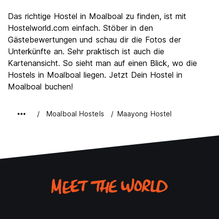
Sehenswürdigkeiten
5.8
Das richtige Hostel in Moalboal zu finden, ist mit
Kultur
6.3
Hostelworld.com einfach. Stöber in den
Nachtleben / Party
Gästebewertungen und schau dir die Fotos der
6.0
Unterkünfte an. Sehr praktisch ist auch die
Preis-Leistungsverhältnis
8.5
Kartenansicht. So sieht man auf einen Blick, wo die
Hostels in Moalboal liegen. Jetzt Dein Hostel in
Moalboal buchen!
Moalboal Hostels
Maayong Hostel