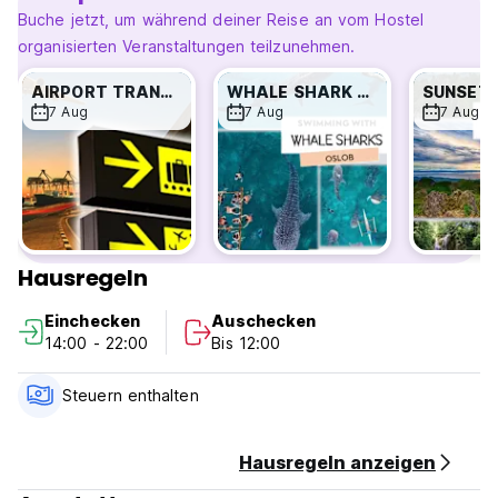
Balkon und eine Hängematte mit Blick auf den Garten.
Buche jetzt, um während deiner Reise an vom Hostel
Unser Schlafsaal ist ein klimatisiertes Zimmer mit
organisierten Veranstaltungen teilzunehmen.
gemeinsamem Bad, 2 heißer und kalter Dusche, 2 Toiletten
und privatem Schließfach für Ihre persönlichen
AIRPORT TRANSFER TO MAAYONG HOSTEL
WHALE SHARK WATCHING
Gegenstände. (Auto-translated from original language)
7 Aug
7 Aug
7 Aug
Hausregeln
Einchecken
Auschecken
14:00 - 22:00
Bis 12:00
Steuern enthalten
Hausregeln anzeigen