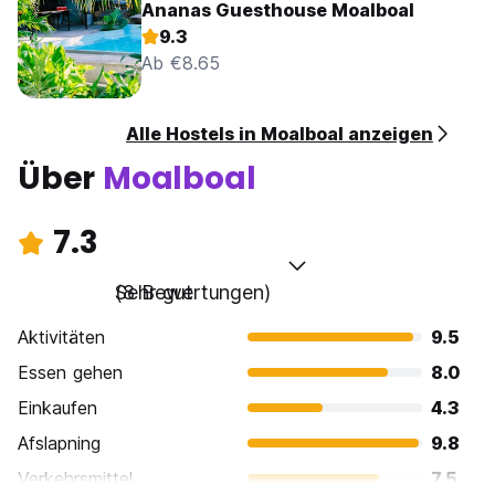
Ananas Guesthouse Moalboal
9.3
Ab €8.65
Alle Hostels in Moalboal anzeigen
Über
Moalboal
7.3
Sehr gut
(8 Bewertungen)
Aktivitäten
9.5
Essen gehen
8.0
Einkaufen
4.3
Afslapning
9.8
Verkehrsmittel
7.5