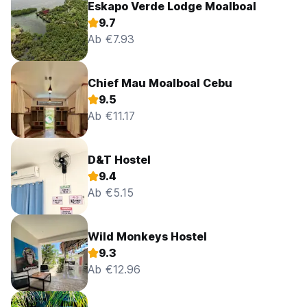
Eskapo Verde Lodge Moalboal
9.7
Ab €7.93
Chief Mau Moalboal Cebu
9.5
Ab €11.17
D&T Hostel
9.4
Ab €5.15
Wild Monkeys Hostel
9.3
Ab €12.96