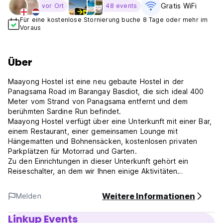
Gratis WiFi
vor Ort
48 events
Für eine kostenlose Stornierung buche 8 Tage oder mehr im
Voraus
Über
Maayong Hostel ist eine neu gebaute Hostel in der
Panagsama Road im Barangay Basdiot, die sich ideal 400
Meter vom Strand von Panagsama entfernt und dem
berühmten Sardine Run befindet.
Maayong Hostel verfügt über eine Unterkunft mit einer Bar,
einem Restaurant, einer gemeinsamen Lounge mit
Hängematten und Bohnensäcken, kostenlosen privaten
Parkplätzen für Motorrad und Garten.
Zu den Einrichtungen in dieser Unterkunft gehört ein
Reiseschalter, an dem wir Ihnen einige Aktivitäten
vorschlagen können: Canyoneering, Schnorcheln, Tauchen,
Verfolgungswasserfälle, Schwimmen mit Walhaien oder eine
Weitere Informationen
Melden
Wanderung nach Osme? Ein Gipfel sowie kostenloses WLAN
im Grunde.
Linkup Events
Unsere einheimischen Fan -Bungalows haben einen privaten