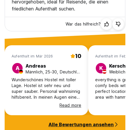
hervorgehoben, ideal für Reisende, die einen
friedlichen Aufenthalt suchen.
War das hilfreich?
10
Aufenthalt im Mär 2026
Aufenthalt im Feb 
Andreas
Kerschn
A
K
Männlich, 25-30, Deutschland
Weiblich, 
Wunderschönes Hostel mit toller
everything is gre
Lage. Hostel ist sehr neu und
comfy beds with 
super sauber. Personal wahnsinnig
perfect location
hilfsbereit. In meinen Augen eine
area with hammoc
10/10!
social though
Read more
Alle Bewertungen ansehen