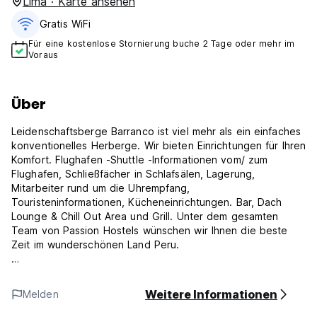
Lima · Karte ansehen
Gratis WiFi
Für eine kostenlose Stornierung buche 2 Tage oder mehr im
Voraus
Über
Leidenschaftsberge Barranco ist viel mehr als ein einfaches
konventionelles Herberge. Wir bieten Einrichtungen für Ihren
Komfort. Flughafen -Shuttle -Informationen vom/ zum
Flughafen, Schließfächer in Schlafsälen, Lagerung,
Mitarbeiter rund um die Uhrempfang,
Touristeninformationen, Kücheneinrichtungen. Bar, Dach
Lounge & Chill Out Area und Grill. Unter dem gesamten
Team von Passion Hostels wünschen wir Ihnen die beste
Zeit im wunderschönen Land Peru.
Barranco die böhmischste Nachbarschaft in Lima. Wir bieten
einen freundlichen Ort an, der eine komfortable und
Weitere Informationen
Melden
saubere Unterkunft bietet. Passionsberechtigte Barranco
liegt sehr nahe am Hauptplatz von Barranco.