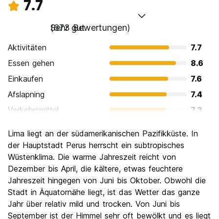
7.7
Sehr gut
(673 Bewertungen)
Aktivitäten
7.7
Essen gehen
8.6
Einkaufen
7.6
Afslapning
7.4
Verkehrsmittel
7.3
Sehenswürdigkeiten
7.7
Lima liegt an der südamerikanischen Pazifikküste. In
Kultur
8.1
der Hauptstadt Perus herrscht ein subtropisches
Nachtleben / Party
Wüstenklima. Die warme Jahreszeit reicht von
7.6
Dezember bis April, die kältere, etwas feuchtere
Preis-Leistungsverhältnis
7.7
Jahreszeit hingegen von Juni bis Oktober. Obwohl die
Stadt in Äquatornähe liegt, ist das Wetter das ganze
Jahr über relativ mild und trocken. Von Juni bis
September ist der Himmel sehr oft bewölkt und es liegt