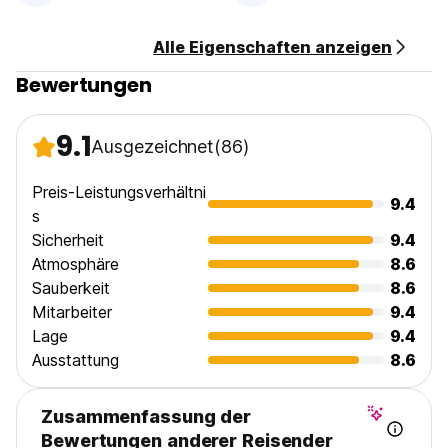
Keine Ausgangssperre
Haustier sind nicht erlaubt
Alle Eigenschaften anzeigen
Keine Kinder (Auto-translated from original language)
Bewertungen
9.1
Ausgezeichnet
(86)
Preis-Leistungsverhältni
9.4
s
Sicherheit
9.4
Atmosphäre
8.6
Sauberkeit
8.6
Mitarbeiter
9.4
Lage
9.4
Ausstattung
8.6
Zusammenfassung der
Bewertungen anderer Reisender