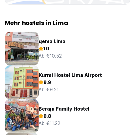
Mehr hostels in Lima
qema Lima
10
Ab €10.52
Kurmi Hostel Lima Airport
9.9
Ab €9.21
Beraja Family Hostel
9.8
Ab €11.22