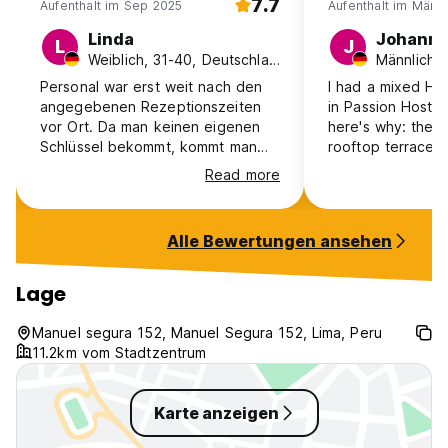
7.7
Aufenthalt im Sep 2025
Aufenthalt im Mär 
Linda
Johanne
L
J
Weiblich, 31-40, Deutschland
Personal war erst weit nach den
I had a mixed Ho
angegebenen Rezeptionszeiten
in Passion Hostel
vor Ort. Da man keinen eigenen
here's why: the good: lovely
Schlüssel bekommt, kommt man
rooftop terrace,
nicht hinein, wenn die Rezeption
nice breakfast, su
Read more
unbesetzt ist. Wenig Platz zum
and a good locat
Kochen, kein Frühstück
the bad: basicall
vorhanden, Gemeinschaftsräume
It was shady and s
Alle Bewertungen ansehen
nur auf der Dachterrasse
ventilate inside 
windows, weird s
some guests so n
Lage
the night and so
randomly in the room. t
Manuel segura 152, Manuel Segura 152, Lima, Peru
nice hostel if yo
11.2km vom Stadtzentrum
dorm :)
Karte anzeigen