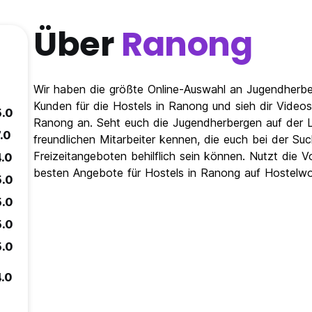
Über
Ranong
)
Wir haben die größte Online-Auswahl an Jugendherbe
Kunden für die Hostels in Ranong und sieh dir Video
5.0
Ranong an. Seht euch die Jugendherbergen auf der 
.0
freundlichen Mitarbeiter kennen, die euch bei der S
Freizeitangeboten behilflich sein können. Nutzt die 
4.0
besten Angebote für Hostels in Ranong auf Hostelwo
5.0
5.0
5.0
5.0
4.0