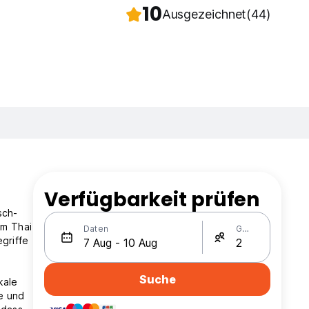
10
Ausgezeichnet
(44)
Verfügbarkeit prüfen
sch-
em Thai
Daten
Gäste
griffe
Suche
kale
e und