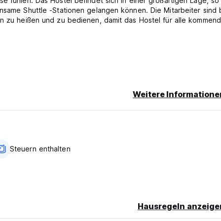
e fühlen. Das Hostel befindet sich in einer großartigen Lage, so
nsame Shuttle -Stationen gelangen können. Die Mitarbeiter sind b
en zu heißen und zu bedienen, damit das Hostel für alle kommen
Weitere Informatione
 der Ankunft vorgenommen werden.
to-translated from original language)
Steuern enthalten
Hausregeln anzeige