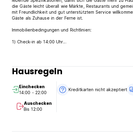
lebende Spezifikationen, damit sich die Gäste mehr zu Haus
die Gäste leicht überall wie Märkte, Restaurants und gemei
mit Freundlichkeit und gut unterstütztem Service willkomm
Gäste als Zuhause in der Ferne ist.
Immobilienbedingungen und Richtlinien:
1) Check-in ab 14:00 Uhr
2) Schauen Sie sich vor 12:00 Uhr an
3) Rezeptionsstunden: 7:00? 22:00
4) Zahlung bei Ankunft: Bargeld und Kreditkarte
Kreditkartenzahlungen haben einen Zuschlag von 3%.
Hausregeln
5) Stornierung oder Änderung muss 2 Tage im Voraus vor
6) Frühstück ist nicht enthalten.
7) Kein Rauchen im Zimmer, aber einen Raucherbereich. (Au
Einchecken
Kreditkarten nicht akzeptiert
14:00 - 22:00
Auschecken
Bis 12:00