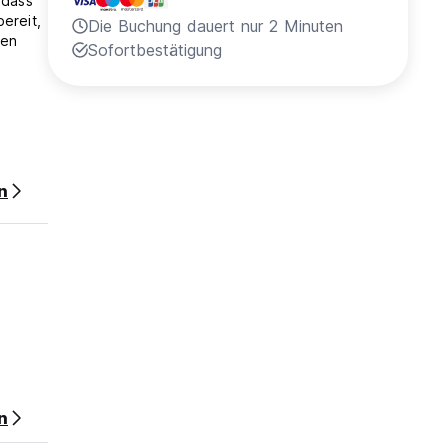
 dass
ereit,
Die Buchung dauert nur 2 Minuten
den
Sofortbestätigung
n
n