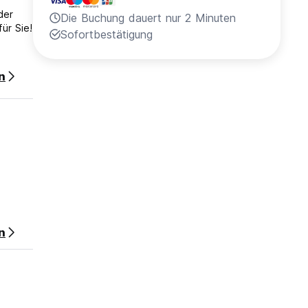
der
Die Buchung dauert nur 2 Minuten
ür Sie!
Sofortbestätigung
n
n