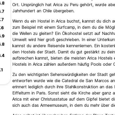
6.8
Ort. Ursprünglich hat Arica zu Peru gehört, wurde ab
Jahrhundert an Chile übergeben.
6.7
.7
Wenn du ein Hostel in Arica buchst, kannst du dich 
zum Beispiel mit einem Surfcamp, in dem du die Mögl
.6
die Wellen zu gleiten? Ein Ökohostel setzt auf Nachha
6.9
Umwelt wird hier groß geschrieben. In einer Unterkun
6.8
kannst du andere Reisende kennenlernen. Ein koste
den Hostels der Stadt. Damit du gut gestärkt zu de
6.4
aufbrechen kannst, bieten die meisten Arica Hostels 
Hostels in Arica zählen außerdem häufig Pools oder Gri
.1
Zu den wichtigsten Sehenswürdigkeiten der Stadt geh
entworfen wurde wie die Catedral de San Marcos an d
erinnert lediglich durch ihre Stahlkonstruktion an d
Eiffelturm in Paris. Sonst sieht die Kirche aber gan
Arica mit einer Christusstatue auf dem Gipfel bietet d
sich auch das Armeemuseum, in dem du mehr über die