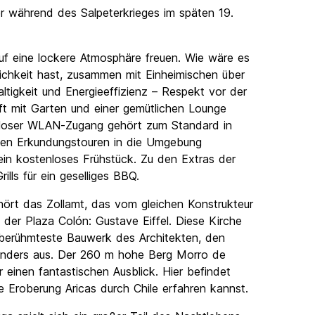
er während des Salpeterkrieges im späten 19.
auf eine lockere Atmosphäre freuen. Wie wäre es
ichkeit hast, zusammen mit Einheimischen über
ltigkeit und Energieeffizienz – Respekt vor der
ft mit Garten und einer gemütlichen Lounge
nloser WLAN-Zugang gehört zum Standard in
inen Erkundungstouren in die Umgebung
ein kostenloses Frühstück. Zu den Extras der
lls für ein geselliges BBQ.
ört das Zollamt, das vom gleichen Konstrukteur
er Plaza Colón: Gustave Eiffel. Diese Kirche
as berühmteste Bauwerk des Architekten, den
z anders aus. Der 260 m hohe Berg Morro de
ir einen fantastischen Ausblick. Hier befindet
 Eroberung Aricas durch Chile erfahren kannst.