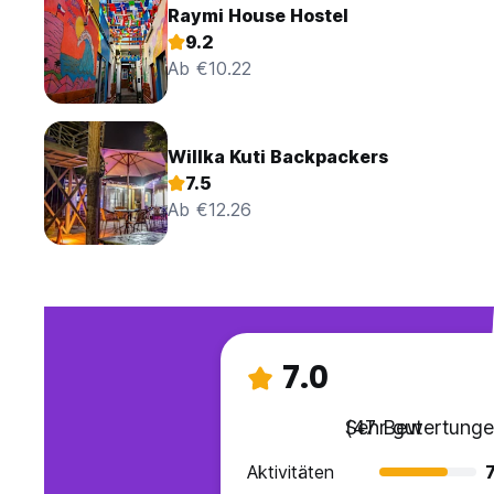
Raymi House Hostel
9.2
Ab €10.22
Willka Kuti Backpackers
7.5
Ab €12.26
7.0
Sehr gut
(47 Bewertunge
Aktivitäten
7