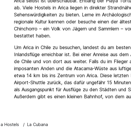
Arica selbst ist überschaubar. Entlang der Playa Tort
ab. Viele Hostels in Arica liegen in direkter Strandn
Sehenswürdigkeiten zu bieten. Lerne im Archäologi
regionale Kultur kennen oder besuche einen der ältes
Chinchorro – ein Volk von Jägern und Sammlern – vo
bestattet haben.
Um Arica in Chile zu besuchen, landest du am besten 
Inlandsflüge erreichbar ist. Bei einer Anreise aus de
de Chile und von dort aus weiter. Falls du im Flieger a
imposanten Anden und die Atacama-Wüste aus luftig
etwa 14 km bis ins Zentrum von Arica. Diese letzten
Airport-Shuttle zurück, das dafür ungefähr 15 Minuten
als Ausgangspunkt für Ausflüge zu den Städten und 
Außerdem gibt es einen kleinen Bahnhof, von dem au
ca Hostels
La Cubana