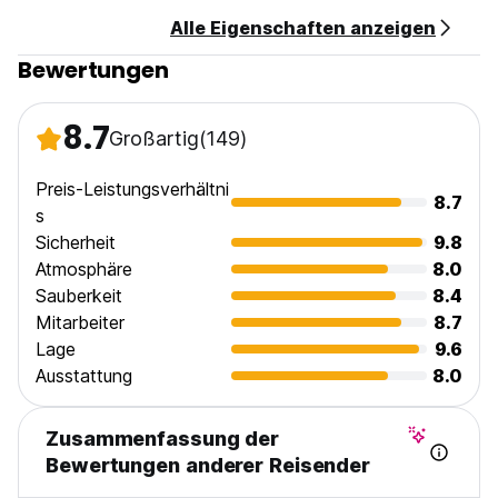
Steuern nicht enthalten - 16%.
Alle Eigenschaften anzeigen
Frühstück inkludiert.
Bewertungen
24 Stunden Empfang.
Keine Haustiere erlaubt.
Wir akzeptieren Kunden nicht jünger als 18 Jahre. (Auto-
8.7
Großartig
(149)
translated from original language)
Preis-Leistungsverhältni
8.7
s
Sicherheit
9.8
Atmosphäre
8.0
Sauberkeit
8.4
Mitarbeiter
8.7
Lage
9.6
Ausstattung
8.0
Zusammenfassung der
Bewertungen anderer Reisender