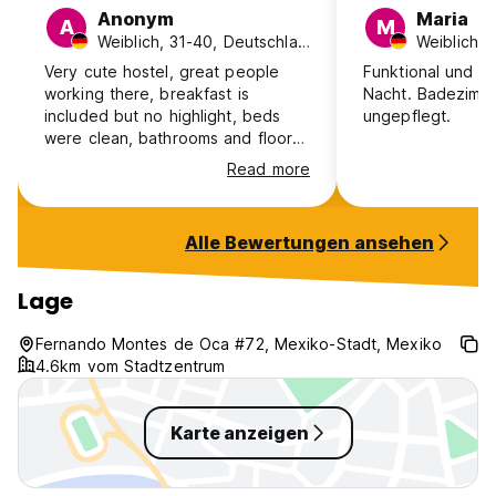
Anonym
Maria
A
M
Weiblich, 31-40, Deutschland
Very cute hostel, great people
Funktional und gü
working there, breakfast is
Nacht. Badezimme
included but no highlight, beds
ungepflegt.
were clean, bathrooms and floors
just a little dusty, area of the
Read more
hostel is great and safe and the
hostel itself feels lively but not
loud.
Alle Bewertungen ansehen
Lage
Fernando Montes de Oca #72, Mexiko-Stadt, Mexiko
4.6km vom Stadtzentrum
Karte anzeigen