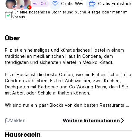
Gratis WiFi
Gratis Frühstück
vor Ort
Für eine kostenlose Stornierung buche 4 Tage oder mehr im
Voraus
Über
Pilz ist ein heimeliges und künstlerisches Hostel in einem
traditionellen mexikanischen Haus in Condena, dem
trendigsten und sichersten Viertel in Mexiko -Stadt.
Pilze Hostal ist die beste Option, wie ein Einheimischer in La
Condena zu bleiben. Es hat Wohnzimmer, zwei Küchen,
Dachgarten mit Barbecue und Co-Working-Raum, damit Sie
mit Arbeit oder Schule mithalten können.
Wir sind nur ein paar Blocks von den besten Restaurants,
Bars, Parks und Touristenattraktionen von México City
entfernt. Jedes Bett verfügt über Black-Out-Vorhänge,
Weitere Informationen
Melden
Nachtlampe, Stecker und ein Regal für Ihr Telefon. Das
Haus ist voller Kunst und es ist sehr, sehr farbenfroh!
Hausregeln