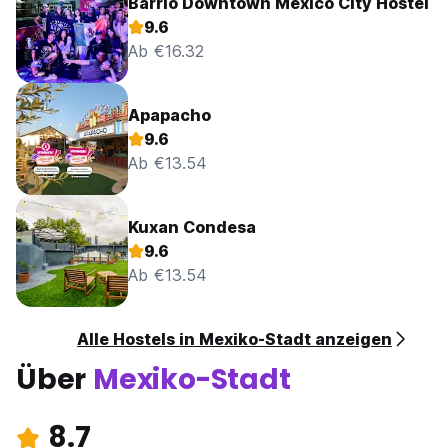
Barrio Downtown Mexico City Hostel
9.6
Ab €16.32
Apapacho
9.6
Ab €13.54
Kuxan Condesa
9.6
Ab €13.54
Alle Hostels in Mexiko-Stadt anzeigen
Über
Mexiko-Stadt
8.7