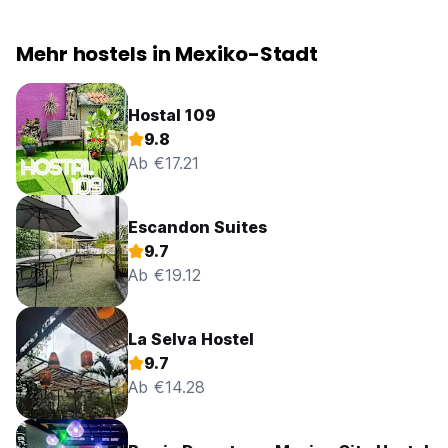
Mehr hostels in Mexiko-Stadt
Hostal 109
9.8
Ab €17.21
Escandon Suites
9.7
Ab €19.12
La Selva Hostel
9.7
Ab €14.28