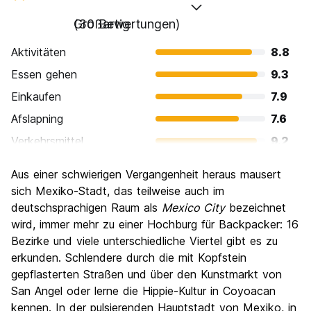
Großartig
(30 Bewertungen)
Aktivitäten
8.8
Essen gehen
9.3
Einkaufen
7.9
Afslapning
7.6
Verkehrsmittel
9.2
Sehenswürdigkeiten
9.1
Aus einer schwierigen Vergangenheit heraus mausert
Kultur
9.7
sich Mexiko-Stadt, das teilweise auch im
Nachtleben / Party
deutschsprachigen Raum als
Mexico City
bezeichnet
8.1
wird, immer mehr zu einer Hochburg für Backpacker: 16
Preis-Leistungsverhältnis
9.1
Bezirke und viele unterschiedliche Viertel gibt es zu
erkunden. Schlendere durch die mit Kopfstein
gepflasterten Straßen und über den Kunstmarkt von
San Angel oder lerne die Hippie-Kultur in Coyoacan
kennen. In der pulsierenden Hauptstadt von Mexiko, in