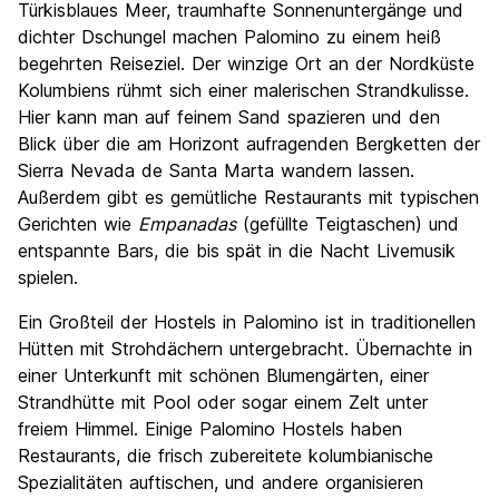
Türkisblaues Meer, traumhafte Sonnenuntergänge und
Kultur
6.0
dichter Dschungel machen Palomino zu einem heiß
Nachtleben / Party
begehrten Reiseziel. Der winzige Ort an der Nordküste
3.7
Kolumbiens rühmt sich einer malerischen Strandkulisse.
Preis-Leistungsverhältnis
8.4
Hier kann man auf feinem Sand spazieren und den
Blick über die am Horizont aufragenden Bergketten der
Sierra Nevada de Santa Marta wandern lassen.
Außerdem gibt es gemütliche Restaurants mit typischen
Gerichten wie
Empanadas
(gefüllte Teigtaschen) und
entspannte Bars, die bis spät in die Nacht Livemusik
spielen.
Ein Großteil der Hostels in Palomino ist in traditionellen
Hütten mit Strohdächern untergebracht. Übernachte in
einer Unterkunft mit schönen Blumengärten, einer
Strandhütte mit Pool oder sogar einem Zelt unter
freiem Himmel. Einige Palomino Hostels haben
Restaurants, die frisch zubereitete kolumbianische
Spezialitäten auftischen, und andere organisieren