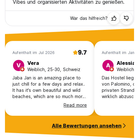
Vibes und organisierten Aktivitäten zu genießen.
War das hilfreich?
9.7
Aufenthalt im Jul 2026
Aufenthalt im Jan 
Vera
Alessia
V
A
Weiblich, 25-30, Schweiz
Weiblich, 
Jaba Jan is an amazing place to
Das Hostel liegt
just chill for a few days and relax.
von Palomino, di
It has it's own beautiful and wild
privaten Strand –
beaches, which are so much more
wirklich abzuscha
beautiful than the beach in
Ruhe zu genießen
Read more
Palomino itself. You get to the
Atmosphäre ist e
beaches by walking 10 mins
angenehm, ideal 
through a jungle path where you
Personal ist sehr
Alle Bewertungen ansehen
can see so much wildlife
hilfsbereit, man f
(monkeys, capybaras, birds etc.)
willkommen. Insge