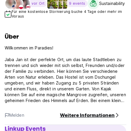
Sustainability L
vor Ort
9 events
Für eine kostenlose Stornierung buche 4 Tage oder mehr im
Voraus
Über
Willkommen im Paradies!
Jaba Jan ist der perfekte Ort, um das laute Stadtleben zu
trennen und sich wieder mit sich selbst, Freunden und/oder
der Familie zu verbinden. Hier können Sie verschiedene
Arten von Natur erleben. Das Hostel ist vom Dschungel
umgeben, und wir haben Zugang zu 5 privaten Stränden
und einem Fluss, direkt in unserem Garten. Von Kajak
können Sie auf eine magische Mangrove zugreifen, unseren
geheimen Frieden des Himmels auf Erden. Bei einem kleinen
Spaziergang oder Schwimmen am Fluss können Sie die
Flussmündung erreichen, wo der Fluss auf das Meer trifft.
Weitere Informationen
Melden
Darüber hinaus können Sie einen großartigen Blick auf die
Sierra Nevada de Santa Marta haben.
Linkup Events