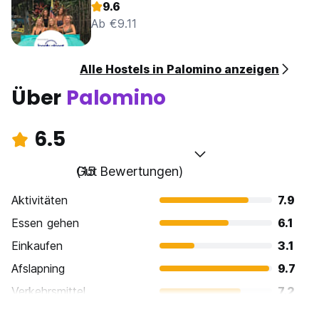
9.6
Ab €9.11
Alle Hostels in Palomino anzeigen
Über
Palomino
6.5
Gut
(15 Bewertungen)
Aktivitäten
7.9
Essen gehen
6.1
Einkaufen
3.1
Afslapning
9.7
Verkehrsmittel
7.2
Sehenswürdigkeiten
6.0