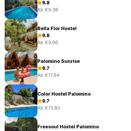
9.8
Ab €9.38
Bella Flor Hostel
9.8
Ab €9.66
Palomino Sunrise
9.7
Ab €17.94
Color Hostel Palomino
9.7
Ab €13.80
Freesoul Hostel Palomino