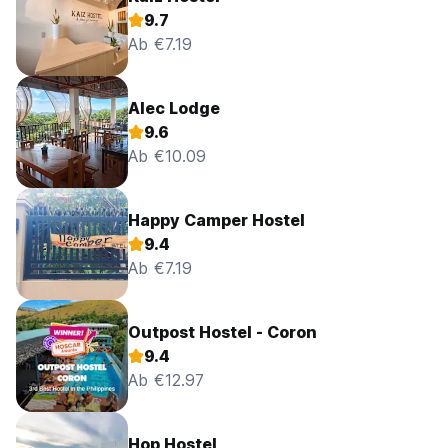
9.7
Ab €7.19
Alec Lodge
9.6
Ab €10.09
Happy Camper Hostel
9.4
Ab €7.19
Outpost Hostel - Coron
9.4
Ab €12.97
Hop Hostel