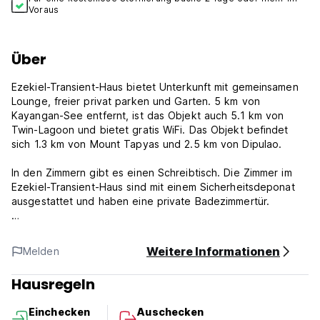
Voraus
Über
Ezekiel-Transient-Haus bietet Unterkunft mit gemeinsamen
Lounge, freier privat parken und Garten. 5 km von
Kayangan-See entfernt, ist das Objekt auch 5.1 km von
Twin-Lagoon und bietet gratis WiFi. Das Objekt befindet
sich 1.3 km von Mount Tapyas und 2.5 km von Dipulao.
In den Zimmern gibt es einen Schreibtisch. Die Zimmer im
Ezekiel-Transient-Haus sind mit einem Sicherheitsdeponat
ausgestattet und haben eine private Badezimmertür.
Maquinit-Heißwasser-Spülung ist 4.2 km vom Unterkunft
entfernt, während Coron-Public-Markt 800 m entfernt ist.
Weitere Informationen
Melden
Der nächste Flughafen ist Busuanga-Flughafen, 22 km vom
Unterkunft entfernt.
Hausregeln
Die Zimmer verfügen über folgende Leistungen:
Einchecken
Auschecken