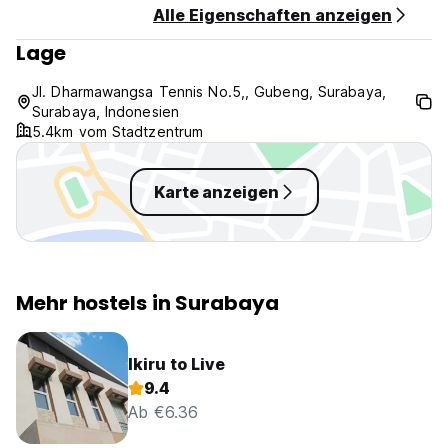
Alle Eigenschaften anzeigen
Free Cancellation 3D
Lage
This property limited to Female Only
Jl. Dharmawangsa Tennis No.5,, Gubeng, Surabaya,
Surabaya, Indonesien
5.4km vom Stadtzentrum
Karte anzeigen
Mehr hostels in Surabaya
Ikiru to Live
9.4
Ab €6.36