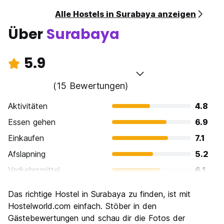
Alle Hostels in Surabaya anzeigen
Über
Surabaya
5.9
(15 Bewertungen)
Aktivitäten
4.8
Essen gehen
6.9
Einkaufen
7.1
Afslapning
5.2
Verkehrsmittel
6.1
Sehenswürdigkeiten
5.3
Das richtige Hostel in Surabaya zu finden, ist mit
Kultur
5.5
Hostelworld.com einfach. Stöber in den
Nachtleben / Party
Gästebewertungen und schau dir die Fotos der
5.2