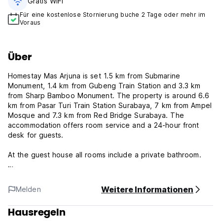
Gratis WiFi
Für eine kostenlose Stornierung buche 2 Tage oder mehr im
Voraus
Über
Homestay Mas Arjuna is set 1.5 km from Submarine
Monument, 1.4 km from Gubeng Train Station and 3.3 km
from Sharp Bamboo Monument. The property is around 6.6
km from Pasar Turi Train Station Surabaya, 7 km from Ampel
Mosque and 7.3 km from Red Bridge Surabaya. The
accommodation offers room service and a 24-hour front
desk for guests.
At the guest house all rooms include a private bathroom.
Check-in
12:00 - 20:00
Weitere Informationen
Melden
Guests are required to show a photo identification and
credit card upon check-in
Hausregeln