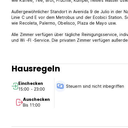
wie Kaffee, Tee, Brot, Früchte, Kumpel, heißes Wasser usw
Außergewöhnlicher Standort in Avenida 9 de Julio in der N
Linie C und E vor dem Metrobus und der Ecobici Station. 
wie Recoleta, Palermo, Obelisco, Plaza de Mayo usw.
Alle Zimmer verfügen über tägliche Reinigungsservice, indi
und Wi -FI -Service. Die privaten Zimmer verfügen außerd
Arbeiten und Kabelfernseher. (Auto-translated from origina
Hausregeln
Einchecken
Steuern sind nicht inbegriffen
15:00 - 23:00
Auschecken
Bis 11:00