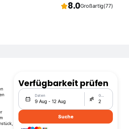
8.0
Großartig
(77)
Verfügbarkeit prüfen
en
ßen
Daten
Gäste
er
Suche
em
hstück,