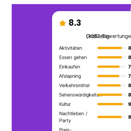
8.3
Großartig
(1087 Bewertunge
Aktivitäten
8
Essen gehen
8
Einkaufen
7
Afslapning
7
Verkehrsmittel
8
Sehenswürdigkeiten
8
Kultur
9
Nachtleben /
8
Party
Preis-