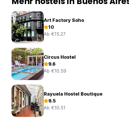
Mehr hostels in Buenos Aire
Art Factory Soho
10
Ab €15.27
Circus Hostel
9.6
Ab €10.59
Rayuela Hostel Boutique
9.5
Ab €10.51