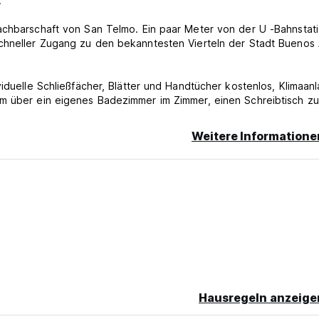
.
achbarschaft von San Telmo. Ein paar Meter von der U -Bahnstat
Schneller Zugang zu den bekanntesten Vierteln der Stadt Buenos 
viduelle Schließfächer, Blätter und Handtücher kostenlos, Klimaan
em über ein eigenes Badezimmer im Zimmer, einen Schreibtisch z
l language)
Weitere Informatione
Hausregeln anzeige