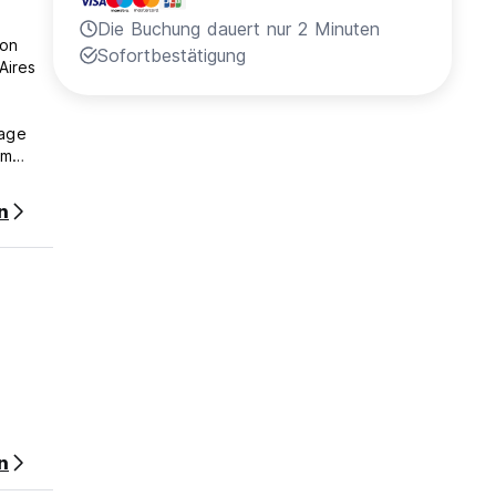
Die Buchung dauert nur 2 Minuten
ion
Sofortbestätigung
Aires
lage
um
n
n