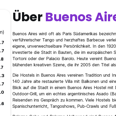
Über
Buenos Air
n)
Buenos Aires wird oft als Paris Südamerikas bezeich
verführerischer Tango und herzhaftes Barbecue verlei
.7
eigene, unverwechselbare Persönlichkeit. In den 1920
.7
investierte die Stadt in Bauten, die im europäischen S
Tortoni oder der Palacio Barolo. Heute vereint Buenos
.8
blühenden kreativen Szene, die ihr 2005 den Titel a
.7
Die Hostels in Buenos Aires vereinen Tradition und I
.3
140 Jahre alte restaurierte Villa mit Balkonen und ei
.7
Blick auf die Stadt in einem Buenos Aires Hostel mit
.0
Outdoor-Grill, um ein echtes argentinisches Asado (B
Reisenden ins Gespräch zu kommen. Viele Hostels bi
.6
Spanischunterricht, Tangoshows, Pub-Crawls und Fußb