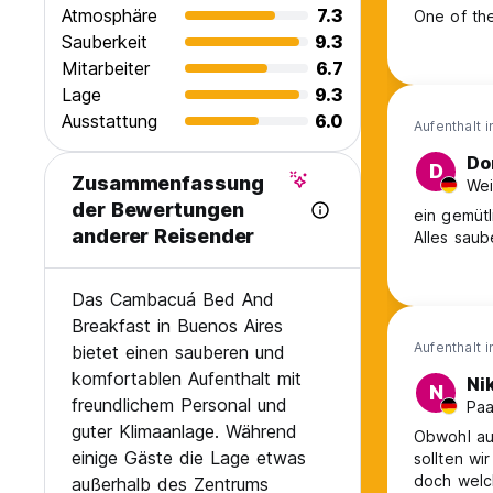
Atmosphäre
7.3
One of the
Sauberkeit
9.3
Mitarbeiter
6.7
Lage
9.3
Ausstattung
6.0
Aufenthalt 
Do
D
Zusammenfassung
Wei
der Bewertungen
ein gemütl
anderer Reisender
Alles saub
Das Cambacuá Bed And
Breakfast in Buenos Aires
Aufenthalt 
bietet einen sauberen und
komfortablen Aufenthalt mit
Ni
N
freundlichem Personal und
Paa
guter Klimaanlage. Während
Obwohl auf
einige Gäste die Lage etwas
sollten wi
doch welc
außerhalb des Zentrums