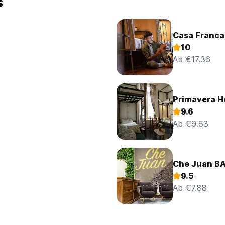
s
Casa Franca
10
Ab €17.36
Primavera H
9.6
Ab €9.63
Che Juan B
9.5
Ab €7.88