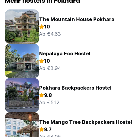
Mehr hostels in Pokhara
The Mountain House Pokhara
10
Ab €4.63
Nepalaya Eco Hostel
10
Ab €3.94
Pokhara Backpackers Hostel
9.8
Ab €5.12
The Mango Tree Backpackers Hostel
9.7
Ab €4.05