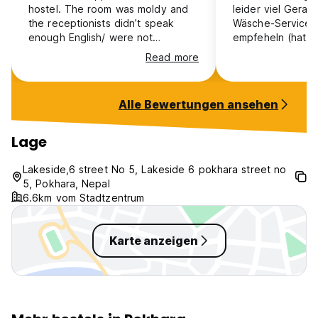
hostel. The room was moldy and
leider viel Gerau
the receptionists didn’t speak
Wäsche-Service is
enough English/ were not
empfeheln (hat e
motivated to help us. There was
verloren und ver
Read more
not really a hostel atmosphere.
waschen in der 
The breakfast was good
Frist)! Ansonsten kleinen aber
feiner Frühstück
Alle Bewertungen ansehen
Personal!
Lage
Lakeside,6 street No 5, Lakeside 6 pokhara street no
5, Pokhara, Nepal
6.6km vom Stadtzentrum
Karte anzeigen