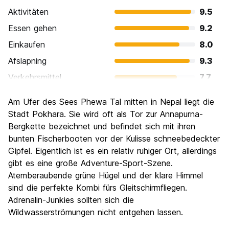
Aktivitäten
9.5
Essen gehen
9.2
Einkaufen
8.0
Afslapning
9.3
Verkehrsmittel
7.7
Sehenswürdigkeiten
8.8
Am Ufer des Sees Phewa Tal mitten in Nepal liegt die
Kultur
7.9
Stadt Pokhara. Sie wird oft als Tor zur Annapurna-
Nachtleben / Party
Bergkette bezeichnet und befindet sich mit ihren
7.3
bunten Fischerbooten vor der Kulisse schneebedeckter
Preis-Leistungsverhältnis
8.7
Gipfel. Eigentlich ist es ein relativ ruhiger Ort, allerdings
gibt es eine große Adventure-Sport-Szene.
Atemberaubende grüne Hügel und der klare Himmel
sind die perfekte Kombi fürs Gleitschirmfliegen.
Adrenalin-Junkies sollten sich die
Wildwasserströmungen nicht entgehen lassen.