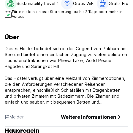
Sustainability Level 1
Gratis WiFi
Gratis Früh
Für eine kostenlose Stornierung buche 2 Tage oder mehr im
Voraus
Über
Dieses Hostel befindet sich in der Gegend von Pokhara am
See und bietet einen einfachen Zugang zu vielen beliebten
Touristenattraktionen wie Phewa Lake, World Peace
Pagode und Sarangkot Hill.
Das Hostel verfügt über eine Vielzahl von Zimmeroptionen,
die den Anforderungen verschiedener Reisender
entsprechen, einschließlich Schlafsälen mit Etagenbetten
und privaten Zimmern mit Badezimmern. Die Zimmer sind
einfach und sauber, mit bequemen Betten und
grundlegenden Annehmlichkeiten wie kostenlosen WLAN
und Speicherschließfächern.
Weitere Informationen
Melden
Dharma Backpackers Hostel verfügt auch über einen
Hausregeln
Gemeinschaftsbereich, in dem die Gäste mit anderen