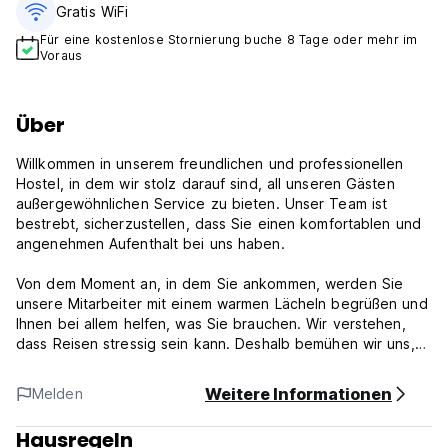
Gratis WiFi
Für eine kostenlose Stornierung buche 8 Tage oder mehr im
Voraus
Über
Willkommen in unserem freundlichen und professionellen
Hostel, in dem wir stolz darauf sind, all unseren Gästen
außergewöhnlichen Service zu bieten. Unser Team ist
bestrebt, sicherzustellen, dass Sie einen komfortablen und
angenehmen Aufenthalt bei uns haben.
Von dem Moment an, in dem Sie ankommen, werden Sie
unsere Mitarbeiter mit einem warmen Lächeln begrüßen und
Ihnen bei allem helfen, was Sie brauchen. Wir verstehen,
dass Reisen stressig sein kann. Deshalb bemühen wir uns,
Ihren Aufenthalt so reibungslos und stressfrei wie möglich
zu gestalten.
Weitere Informationen
Melden
Unser Hostel ist mit all den modernen Annehmlichkeiten
Hausregeln
ausgestattet, die Sie für einen komfortablen Aufenthalt