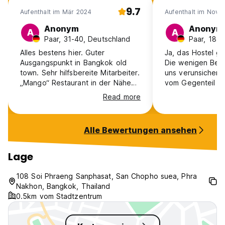
9.7
Aufenthalt im Mär 2024
Aufenthalt im Nov 
Anonym
Anonym
A
A
Paar, 31-40, Deutschland
Paar, 18-2
Alles bestens hier. Guter
Ja, das Hostel gib
Ausgangspunkt in Bangkok old
Die wenigen Bew
town. Sehr hilfsbereite Mitarbeiter.
uns verunsichert
„Mango“ Restaurant in der Nähe
vom Gegenteil üb
ist zu empfehlen.
hatten ein Doppe
Read more
haben auf unsere
Reise nicht ein 
gehabt wie dort.
Alle Bewertungen ansehen
Empfehlung!
Lage
108 Soi Phraeng Sanphasat, San Chopho suea, Phra
Nakhon, Bangkok, Thailand
0.5km vom Stadtzentrum