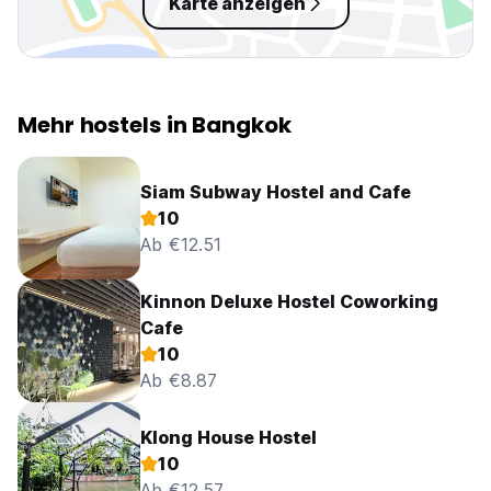
Karte anzeigen
Mehr hostels in Bangkok
Siam Subway Hostel and Cafe
10
Ab €12.51
Kinnon Deluxe Hostel Coworking
Cafe
10
Ab €8.87
Klong House Hostel
10
Ab €12.57