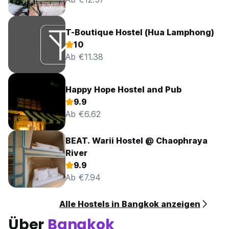
T-Boutique Hostel (Hua Lamphong)
10
Ab €11.38
Happy Hope Hostel and Pub
9.9
Ab €6.62
BEAT. Warii Hostel @ Chaophraya
River
9.9
Ab €7.94
Alle Hostels in Bangkok anzeigen
Über
Bangkok