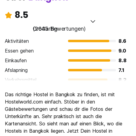
8.5
Großartig
(2645 Bewertungen)
Aktivitäten
8.6
Essen gehen
9.0
Einkaufen
8.8
Afslapning
7.1
Verkehrsmittel
8.2
Sehenswürdigkeiten
8.7
Das richtige Hostel in Bangkok zu finden, ist mit
Kultur
8.8
Hostelworld.com einfach. Stöber in den
Nachtleben / Party
Gästebewertungen und schau dir die Fotos der
8.6
Unterkünfte an. Sehr praktisch ist auch die
Preis-Leistungsverhältnis
8.6
Kartenansicht. So sieht man auf einen Blick, wo die
Hostels in Bangkok liegen. Jetzt Dein Hostel in