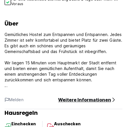
Voraus
Über
Gemütliches Hostel zum Entspannen und Entspannen. Jedes
Zimmer ist sehr komfortabel und bietet Platz für zwei Gäste.
Es gibt auch ein schönes und geräumiges
Gemeinschaftsbad und das Frühstück ist inbegriffen.
Wir liegen 15 Minuten vom Hauptmarkt der Stadt entfernt
und bieten einen gemütlichen Aufenthalt, damit Sie nach
einem anstrengenden Tag voller Entdeckungen
zurückkommen und sich entspannen können.
Wir sind ein kleiner Ort, aber sehr komfortabel. Wir haben
zwei Zimmer, eine Küche, einen großen Garten und ein
Weitere Informationen
Melden
gemeinsames Badezimmer.
Jedes Zimmer verfügt über einen Ventilator und ein
Hausregeln
Standardbett, sehr einfach, aber gemütlich.
Einchecken
Auschecken
Hostel Gautamas Guest Homes – Allgemeine