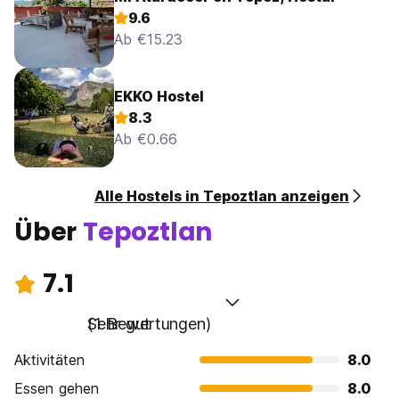
9.6
Ab €15.23
EKKO Hostel
8.3
Ab €0.66
Alle Hostels in Tepoztlan anzeigen
Über
Tepoztlan
7.1
Sehr gut
(1 Bewertungen)
Aktivitäten
8.0
Essen gehen
8.0