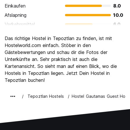
Einkaufen
8.0
Afslapning
10.0
Verkehrsmittel
6.0
Sehenswürdigkeiten
6.0
Das richtige Hostel in Tepoztlan zu finden, ist mit
Kultur
8.0
Hostelworld.com einfach. Stöber in den
Nachtleben / Party
Gästebewertungen und schau dir die Fotos der
4.0
Unterkünfte an. Sehr praktisch ist auch die
Preis-Leistungsverhältnis
6.0
Kartenansicht. So sieht man auf einen Blick, wo die
Hostels in Tepoztlan liegen. Jetzt Dein Hostel in
Tepoztlan buchen!
Tepoztlan Hostels
Hostel Gautamas Guest Hom