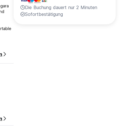
egara
Die Buchung dauert nur 2 Minuten
und
Sofortbestätigung
rtable
n
n