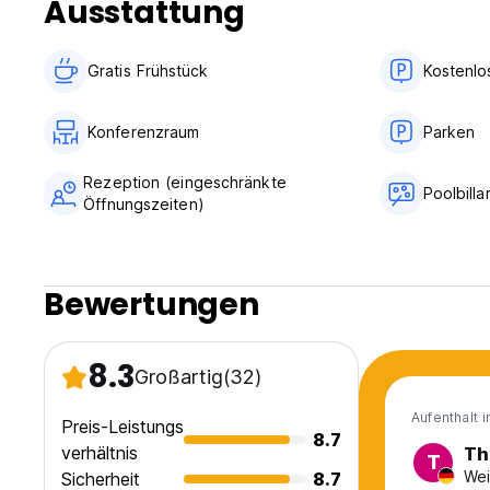
Ausstattung
Gratis Frühstück
Kostenlo
Konferenzraum
Parken
Rezeption (eingeschränkte
Poolbilla
Öffnungszeiten)
Bewertungen
8.3
Großartig
(32)
Aufenthalt 
Preis-Leistungs
8.7
verhältnis
Th
T
Wei
Sicherheit
8.7