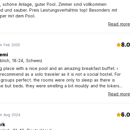
ge, guter Pool. Zimmer sind vollkommen
d und sauber. Preis Leistungsverhältnis top! Besonders mit
per mit dem Pool.
Read more
8.0
im Feb 2025
emi
blich, 18-24, Schweiz
ig place with a nice pool and an amazing breakfast buffet. i
recommend as a solo traveler as it is not a social hostel. For
r groups perfect. the rooms were only to sleep as there is
se but beds. they were smelling a bit mouldy and the lokers
en in my room. The place was very cleen and shower gel and
Read more
 offerd by the hostel. also it gets cleaned every day and i got
el
6.0
im Aug 2024
rk