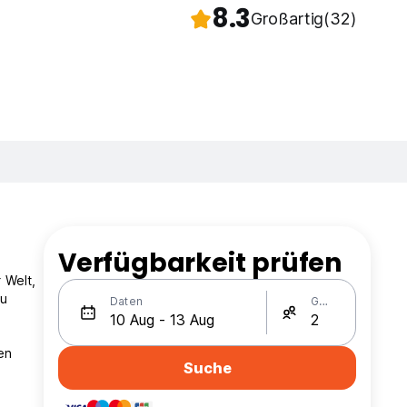
8.3
Großartig
(32)
Verfügbarkeit prüfen
 Welt,
zu
Daten
Gäste
en
Suche