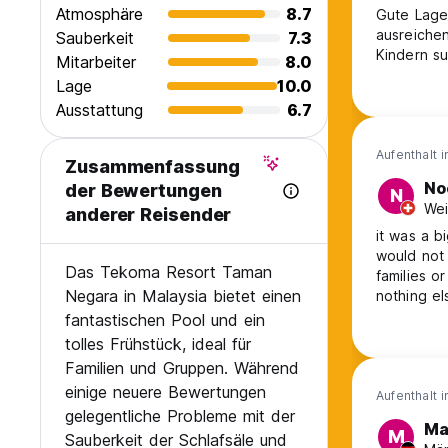
Atmosphäre
8.7
Gute Lage, schöne Anla
ausreichen
Sauberkeit
7.3
Kindern su
Mitarbeiter
8.0
Lage
10.0
Ausstattung
6.7
Aufenthalt 
Zusammenfassung
No
der Bewertungen
N
Wei
anderer Reisender
it was a b
would not 
Das Tekoma Resort Taman
families o
Negara in Malaysia bietet einen
nothing el
were brok
fantastischen Pool und ein
shampo are
tolles Frühstück, ideal für
a new tov
Familien und Gruppen. Während
einige neuere Bewertungen
Aufenthalt 
gelegentliche Probleme mit der
Ma
M
Sauberkeit der Schlafsäle und