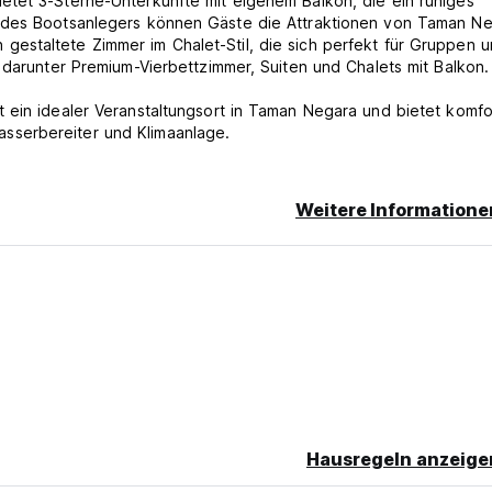
etet 3-Sterne-Unterkünfte mit eigenem Balkon, die ein ruhiges
e des Bootsanlegers können Gäste die Attraktionen von Taman N
estaltete Zimmer im Chalet-Stil, die sich perfekt für Gruppen 
 darunter Premium-Vierbettzimmer, Suiten und Chalets mit Balkon.
 ein idealer Veranstaltungsort in Taman Negara und bietet komfo
sserbereiter und Klimaanlage.
Weitere Informatione
 stornieren. Im Falle einer verspäteten Stornierung oder
nft in Rechnung gestellt.
 Raucherbereich
anguage)
Hausregeln anzeige