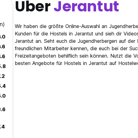
Über
Jerantut
n)
Wir haben die größte Online-Auswahl an Jugendherber
Kunden für die Hostels in Jerantut und sieh dir Vid
6.0
Jerantut an. Seht euch die Jugendherbergen auf der 
6.6
freundlichen Mitarbeiter kennen, die euch bei der S
Freizeitangeboten behilflich sein können. Nutzt die 
4.6
besten Angebote für Hostels in Jerantut auf Hostelw
5.8
.2
5.4
5.0
3.6
.4