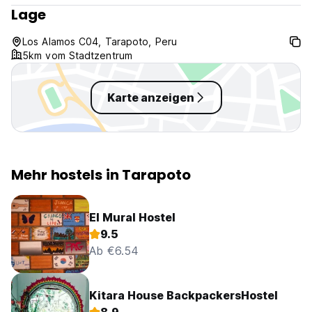
Lage
Los Alamos C04, Tarapoto, Peru
5km vom Stadtzentrum
Karte anzeigen
Mehr hostels in Tarapoto
El Mural Hostel
9.5
Ab €6.54
Kitara House BackpackersHostel