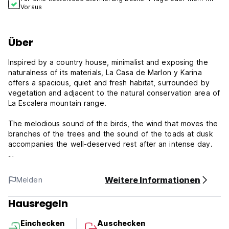
Voraus
Über
Inspired by a country house, minimalist and exposing the
naturalness of its materials, La Casa de Marlon y Karina
offers a spacious, quiet and fresh habitat, surrounded by
vegetation and adjacent to the natural conservation area of
La Escalera mountain range.
The melodious sound of the birds, the wind that moves the
branches of the trees and the sound of the toads at dusk
accompanies the well-deserved rest after an intense day.
Only eight minutes from the city centre, La Casa de Marlon
y Karina offers you the place where you can feel the nature
Weitere Informationen
Melden
of our high jungle without going into its thickness and
having at hand any service.
Hausregeln
With five spacious rooms, a quiet and cosy garden, a large
Einchecken
Auschecken
living room, dining room and kitchen at your disposal, you