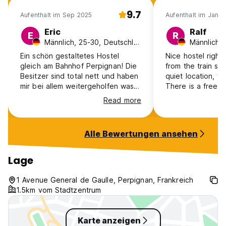
9.7
Aufenthalt im Sep 2025
Aufenthalt im Jan 
Eric
Ralf
E
R
Männlich, 25-30, Deutschland
Männlich, 
Ein schön gestaltetes Hostel
Nice hostel right
gleich am Bahnhof Perpignan! Die
from the train st
Besitzer sind total nett und haben
quiet location, ve
mir bei allem weitergeholfen was
There is a free 
ich gebraucht habe! Ich fand es
and a lounge. It 
Read more
auch sehr schön, dass ich mir mein
walk to the city 
Bett selber aussuchen durfte!
again!
Leider hatte ich etwas Pech mit
Alle Bewertungen ansehen
meinen Zimmergenossen, die nicht
sehr gesprächig und teilweise
auch um einiges älter waren als
Lage
ich, aber das fand ich nicht
schlimm. Kann die Unterkunft nur
1 Avenue General de Gaulle, Perpignan, Frankreich
empfehlen, vor allem auch wegen
1.5km vom Stadtzentrum
der Lage!
Karte anzeigen