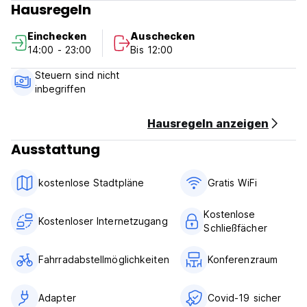
Hausregeln
Check out before 11:00 .
Einchecken
Auschecken
Payment upon arrival by cash, credit & debit cards.
14:00 - 23:00
Bis 12:00
This property pre-authorizes cards before arrival.
Steuern sind nicht
Taxes not included.
inbegriffen
Breakfast : 6:30 to 10.00 AM (not included)
Hausregeln anzeigen
General:
Ausstattung
No curfew.
Non smoking.
kostenlose Stadtpläne
Gratis WiFi
Kostenlose
Kostenloser Internetzugang
Schließfächer
Fahrradabstellmöglichkeiten
Konferenzraum
Adapter
Covid-19 sicher