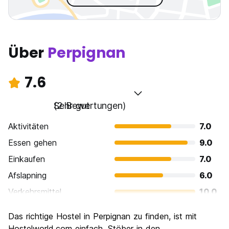
Über
Perpignan
7.6
Sehr gut
(2 Bewertungen)
Aktivitäten
7.0
Essen gehen
9.0
Einkaufen
7.0
Afslapning
6.0
Verkehrsmittel
10.0
Sehenswürdigkeiten
7.0
Das richtige Hostel in Perpignan zu finden, ist mit
Kultur
9.0
Hostelworld.com einfach. Stöber in den