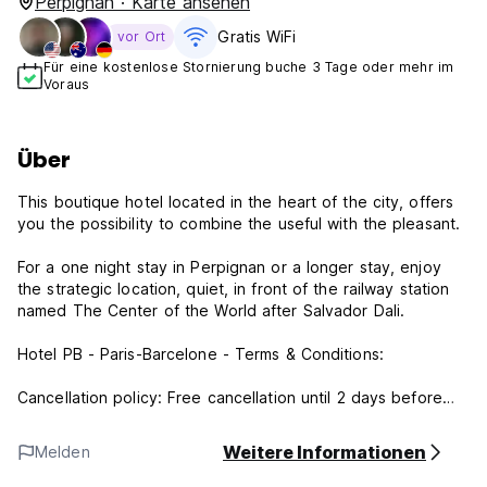
Perpignan · Karte ansehen
Gratis WiFi
vor Ort
Für eine kostenlose Stornierung buche 3 Tage oder mehr im
Voraus
Über
This boutique hotel located in the heart of the city, offers
you the possibility to combine the useful with the pleasant.
For a one night stay in Perpignan or a longer stay, enjoy
the strategic location, quiet, in front of the railway station
named The Center of the World after Salvador Dali.
Hotel PB - Paris-Barcelone - Terms & Conditions:
Cancellation policy: Free cancellation until 2 days before
check-in at 6 pm (local time).
After, 100% cancellation fee.
Weitere Informationen
Melden
Check in from 14:00 to 24:00 .