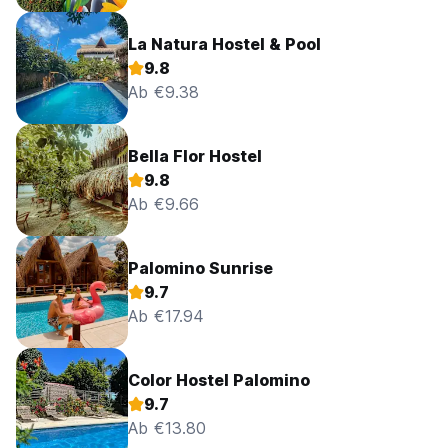
La Natura Hostel & Pool
9.8
Ab €9.38
Bella Flor Hostel
9.8
Ab €9.66
Palomino Sunrise
9.7
Ab €17.94
Color Hostel Palomino
9.7
Ab €13.80