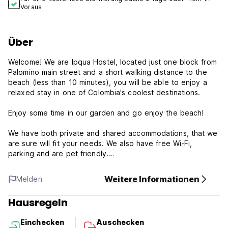
Voraus
Über
Welcome! We are Ipqua Hostel, located just one block from
Palomino main street and a short walking distance to the
beach (less than 10 minutes), you will be able to enjoy a
relaxed stay in one of Colombia's coolest destinations.
Enjoy some time in our garden and go enjoy the beach!
We have both private and shared accommodations, that we
are sure will fit your needs. We also have free Wi-Fi,
parking and are pet friendly.
Boasting a garden and views of garden!!
Weitere Informationen
Melden
POLICIES & CONDITIONS
Hausregeln
-Check in: from 15:00 to 21:00
Einchecken
Auschecken
-Check out: before 12:00 .