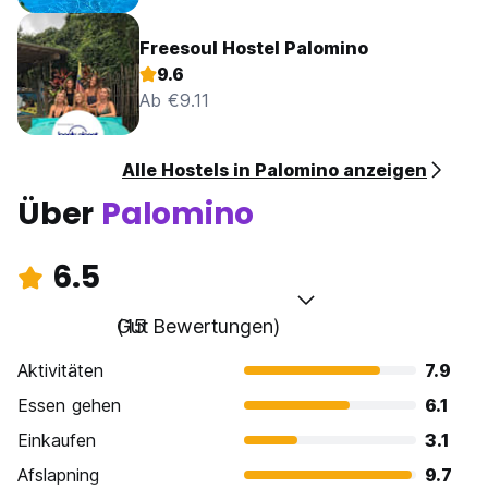
Freesoul Hostel Palomino
9.6
Ab €9.11
Alle Hostels in Palomino anzeigen
Über
Palomino
6.5
Gut
(15 Bewertungen)
Aktivitäten
7.9
Essen gehen
6.1
Einkaufen
3.1
Afslapning
9.7