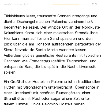
Verkehrsmittel
7.2
Sehenswürdigkeiten
6.0
Türkisblaues Meer, traumhafte Sonnenuntergänge und
Kultur
6.0
dichter Dschungel machen Palomino zu einem heiß
Nachtleben / Party
begehrten Reiseziel. Der winzige Ort an der Nordküste
3.7
Kolumbiens rühmt sich einer malerischen Strandkulisse.
Preis-Leistungsverhältnis
8.4
Hier kann man auf feinem Sand spazieren und den
Blick über die am Horizont aufragenden Bergketten der
Sierra Nevada de Santa Marta wandern lassen.
Außerdem gibt es gemütliche Restaurants mit typischen
Gerichten wie
Empanadas
(gefüllte Teigtaschen) und
entspannte Bars, die bis spät in die Nacht Livemusik
spielen.
Ein Großteil der Hostels in Palomino ist in traditionellen
Hütten mit Strohdächern untergebracht. Übernachte in
einer Unterkunft mit schönen Blumengärten, einer
Strandhütte mit Pool oder sogar einem Zelt unter
freiem Himmel. Einige Palomino Hostels haben