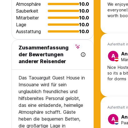
Atmosphäre
10.0
We enjoye
everyone!!
Sauberkeit
10.0
worth book
Mitarbeiter
10.0
Lage
10.0
Ausstattung
10.0
Aufenthalt 
Zusammenfassung
An
der Bewertungen
A
Män
anderer Reisender
Nice Hoste
so its a b
Das Taouarguit Guest House in
for dorms
Imsouane wird für sein
unglaublich freundliches und
hilfsbereites Personal gelobt,
das eine einladende, heimelige
Aufenthalt 
Atmosphäre schafft. Gäste
An
heben die bequemen Betten,
A
Paa
die großartige Lage in