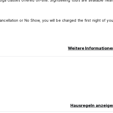
a classes offered on-site. Sightseeing tours are available near
cancellation or No Show, you will be charged the first night of you
Weitere Informatione
Hausregeln anzeige