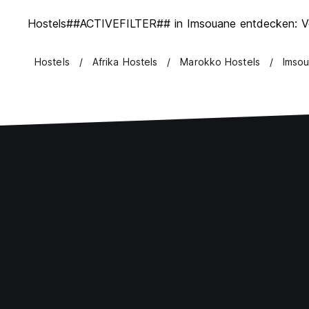
Hostels##ACTIVEFILTER## in Imsouane entdecken: Ver
Hostels
Afrika Hostels
Marokko Hostels
Imsou