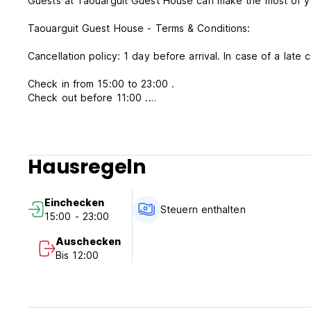
Guests at Taouarguit Guest House can make the most of yog
Taouarguit Guest House - Terms & Conditions:
Cancellation policy: 1 day before arrival. In case of a late 
Check in from 15:00 to 23:00 .
Check out before 11:00 .
Payment upon arrival by cash.
Taxes included.
Hausregeln
General:
24 hour Reception.
No curfew.
Einchecken
Steuern enthalten
15:00 - 23:00
Auschecken
Bis 12:00