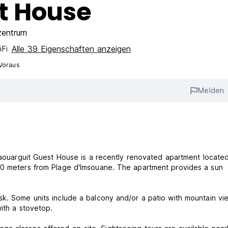
t House
zentrum
Alle 39 Eigenschaften anzeigen
iFi
Voraus
Melden
 Taouarguit Guest House is a recently renovated apartment located
500 meters from Plage d'Imsouane. The apartment provides a sun
sk. Some units include a balcony and/or a patio with mountain vi
ith a stovetop.