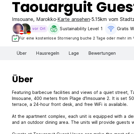
Taouarguit Gues
Imsouane
,
Marokko
Karte ansehen
5.15km vom Stadt
Sustainability Level 1
Gratis W
vor Ort
Für eine kostenlose Stornierung buche 2 Tage oder mehr im 
Über
Hausregeln
Lage
Bewertungen
Über
Featuring barbecue facilities and views of a quiet street,
Imsouane, 400 meters from Plage d'Imsouane 2. It is set 
terrace, a 24-hour front desk, and free WiFi is available.
At the apartment complex, each unit is equipped with a de
and an outdoor dining area. The units will provide guests w