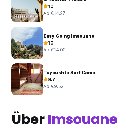
10
Ab €14.27
Easy Going Imsouane
10
Ab €14.00
Tayoukhte Surf Camp
9.7
Ab €9.52
Über
Imsouane