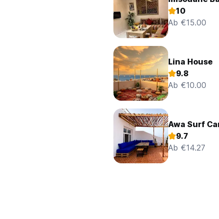
10
Ab €15.00
Lina House
9.8
Ab €10.00
Awa Surf C
9.7
Ab €14.27