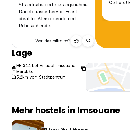
Go here! B
Strandnähe und die angenehme
Dachterrasse hervor. Es ist
ideal für Alleinreisende und
Ruhesuchende.
War das hilfreich?
Lage
HE 344 Lot Amadel, Imsouane,
Marokko
5.2km vom Stadtzentrum
Mehr hostels in Imsouane
N'tona Surf House