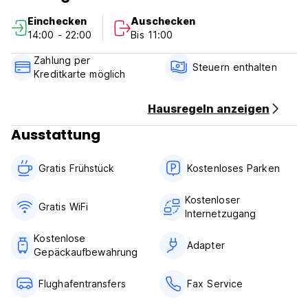
Check in from 14:00 to 22:00 .
Einchecken
Auschecken
Check out from 08:00 to 11:00 .
14:00 - 22:00
Bis 11:00
Payment upon arrival by cash, credit and debit cards.
Zahlung per
Steuern enthalten
Kreditkarte möglich
Taxes included
Breakfast not included
Hausregeln anzeigen
Ausstattung
General:
24 hours reception.
Gratis Frühstück
Kostenloses Parken
No curfew.
Kostenloser
Gratis WiFi
Internetzugang
Kostenlose
Adapter
Gepäckaufbewahrung
Flughafentransfers
Fax Service